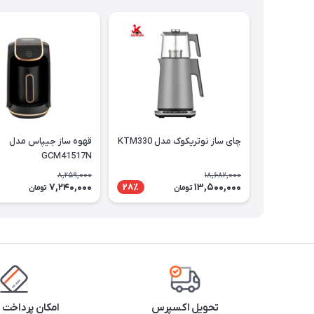
چای ساز نوتریکوک مدل KTM330
قهوه ساز جیپاس مدل
GCM41517N
8,259,000
18,682,000
7,240,000
13,500,000
28٪
تومان
تومان
تحویل اکسپرس
امکان پرداخت 