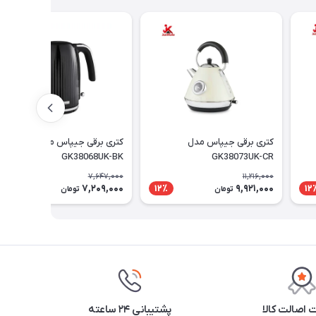
کتری برقی جیپاس مدل
کتری برقی جیپاس مدل
GK38068UK-BK
GK38073UK-CR
7,647,000
11,216,000
7,209,000
9,921,000
6٪
12٪
12
تومان
تومان
اصالت کالا
پشتیبانی ۲۴ ساعته