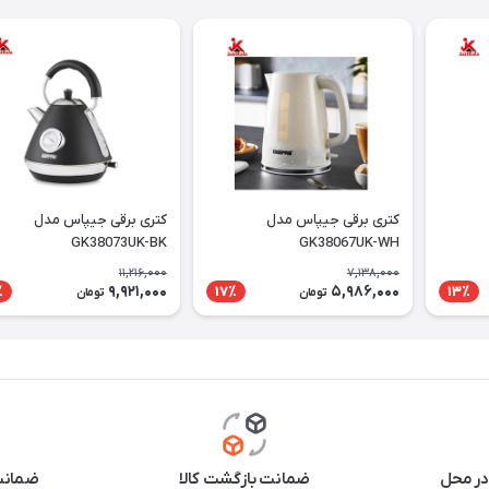
کتری برقی جیپاس مدل
کتری برقی جیپاس مدل
GK38073UK-BK
GK38067UK-WH
11,216,000
7,138,000
9,921,000
5,986,000
٪
17٪
13٪
تومان
تومان
در محل
ضمانت بازگشت کالا
ضمانت 