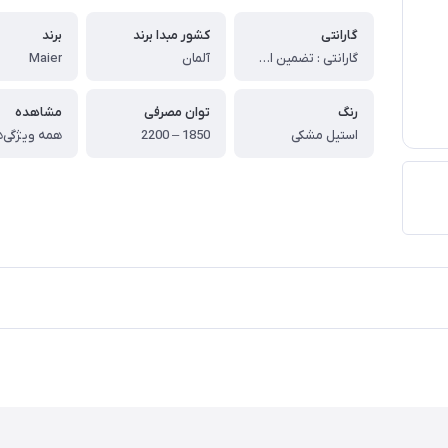
گارانتی
کشور مبدا برند
برند
گارانتی : تضمین اصالت و سلامت فیزیکی کالا (اورجینال)
آلمان
Maier
رنگ
توان مصرفی
مشاهده
استیل مشکی
1850 – 2200
همه ویژگی‌ه