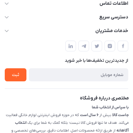
اطلاعات تماس
09398557137
دسترسی سریع
info@justkala.ir
لیست محصولات
خدمات مشتریان
بوشهر - چهار راه تامین اجتماعی به سمت ریشهر ، 100 متر بالاتر
مجله فروشگاه
راهنما
سمت چپ (فروشگاه صوتی عباسی) - "تحویل حضوری فقط با
حساب کاربری
هماهنگی"
پرسش های شما
تماس با ما
از جدید‌ترین تخفیف‌ها با‌ خبر شوید
شرایط و ضوابط گارانتی
درباره ما
روش های بازگرداندن کالا
ثبت
قوانین و مقررات جاست کالا
راهنمای خرید، پرداخت، پردازش
مختصری درباره فروشگاه
با سپاس از انتخاب شما
جاست کالا
بیش از
۶ سال است
که در حوزه فروش اینترنتی لوازم خانگی فعالیت
می‌کند. هدف ما تنها فروش کالا نیست؛ بلکه کمک به شما برای یک
انتخاب
آگاهانه
از طریق ارائه محصولات اصل، اطلاعات دقیق، بررسی‌های تخصصی و