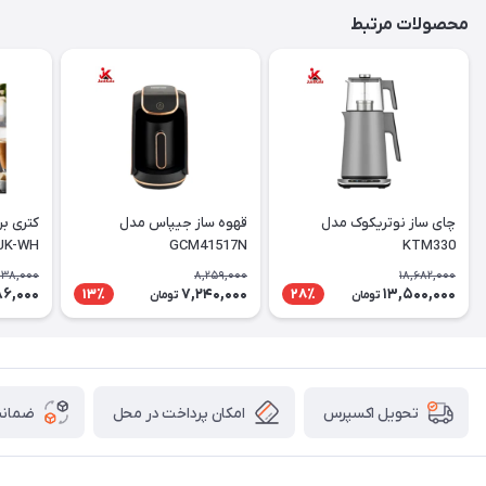
محصولات مرتبط
چای ساز نوتریکوک مدل
قهوه ساز جیپاس مدل
کتری ب
UK-WH
GCM41517N
KTM330
138,000
8,259,000
18,682,000
86,000
7,240,000
13,500,000
13٪
28٪
تومان
تومان
امکان پرداخت در محل
ضمانت
تحویل اکسپرس