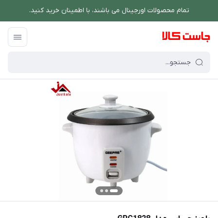
تمام محصولات اورجینال می باشند، با اطمینان خرید کنید.
فروشگاه اینترنتی جاست کالا
/
پخت و پز
/
پلوپز و زودپز
/
پلوپز جیپاس مدل GRC1828