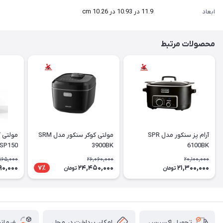
ابعاد
11.9 در 10.93 در 10.26 cm
محصولات مرتبط
آرام پز سنکور مدل SPR
مولتی کوکر سنکور مدل SRM
مولتی 
SP150
3900BK
6100BK
965,000
26,060,000
20,100,000
90,000
24,450,000
21,300,000
7٪
تومان
تومان
امکان پرداخت در محل
ضمانت
تحویل اکسپرس