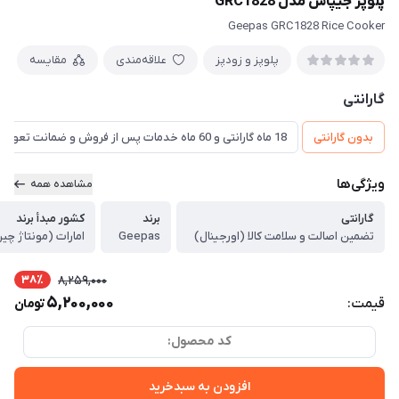
پلوپز جیپاس مدل GRC1828
Geepas GRC1828 Rice Cooker
پلوپز و زودپز
علاقه‌مندی
مقایسه
گارانتی
بدون گارانتی
18 ماه گارانتی و 60 ماه خدمات پس از فروش و ضمانت تعویض
ویژگی‌ها
مشاهده همه
گارانتی
برند
کشور مبدأ برند
تضمین اصالت و سلامت کالا (اورجینال)
Geepas
امارات (مونتاژ چی
38٪
8,259,000
5,200,000
قیمت:
تومان
کد محصول:
افزودن به سبدخرید