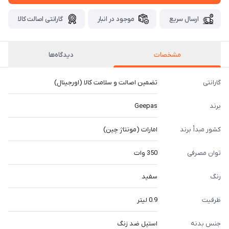
ارسال سریع
موجود در انبار
گارانتی اصالت کالا
مشخصات
دیدگاه‌ها
گارانتی
تضمین اصالت و سلامت کالا (اورجینال)
برند
Geepas
کشور مبدأ برند
امارات (مونتاژ چین)
توان مصرفی
350 وات
رنگ
سفید
ظرفیت
0.9 لیتر
جنس بدنه
استیل ضد زنگ