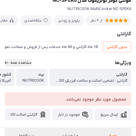
مولتی کوکر نوتریکوک مدل NC-SPEK6
NUTRICOOK MultiCooker NC-SPEK6
پلوپز و زودپز
علاقه‌مندی
مقای
از 4 نظر
گارانتی
بدون گارانتی
18 ماه گارانتی و 60 ماه خدمات پس از فروش و ضمانت تعویض
ویژگی‌ها
مشاهده همه
گارانتی
برند
کشور مب
گارانتی : تضمین اصالت و سلامت فیزیکی کالا (اورجینال)
NUTRICOOK
آمریکا 
محصول مورد نظر موجود نمی‌باشد.
ارسال سریع
موجود در انبار
گارانتی اصالت کالا
معرفی
مشخصات
دیدگاه‌ها