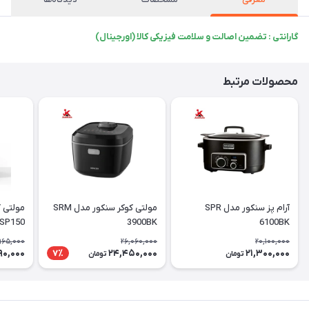
گارانتی : تضمین اصالت و سلامت فیزیکی کالا (اورجینال)
محصولات مرتبط
آرام پز سنکور مدل SPR
مولتی کوکر سنکور مدل SRM
مولتی 
SP150
3900BK
6100BK
965,000
26,060,000
20,100,000
90,000
24,450,000
21,300,000
7٪
تومان
تومان