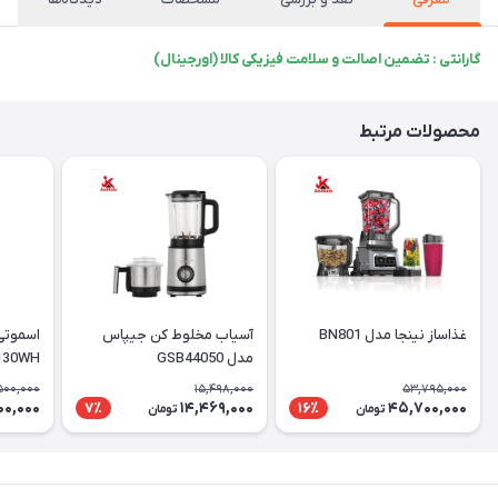
گارانتی : تضمین اصالت و سلامت فیزیکی کالا (اورجینال)
محصولات مرتبط
غذاساز نینجا مدل BN801
آسیاب مخلوط کن جیپاس
مدل GSB44050
130WH
500,000
15,498,000
53,795,000
00,000
14,469,000
45,700,000
7٪
16٪
تومان
تومان