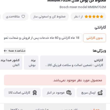
مخلوط کن بوش مدل MMBM7G2M
Bosch mixer model MMBM7G2M
مخلوط کن و اسموتی ساز
علاقه‌مندی
از 1 نظر
گارانتی
بدون گارانتی
18 ماه گارانتی و 60 ماه خدمات پس از فروش و ضمانت تعویض
ویژگی‌ها
مشاهده همه
گارانتی
برند
کشور مبدا برند
گارانتی : تضمین اصالت و سلامت فیزیکی کالا (اورجینال)
بوش
آلمان
محصول مورد نظر موجود نمی‌باشد.
ارسال سریع
موجود در انبار
گارانتی اصالت کالا
معرفی
نقد و بررسی
مشخصات
دیدگاه‌ها