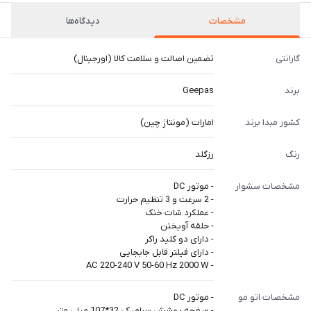
مشخصات
دیدگاه‌ها
گارانتی
تضمین اصالت و سلامت کالا (اورجینال)
برند
Geepas
کشور مبدا برند
امارات (مونتاژ چین)
رنگ
رزگلد
مشخصات سشوار
- موتور DC
- 2 سرعت و 3 تنظیم حرارت
- عملکرد شات خنک
- حلقه آویختن
- دارای دو کلید راکر
- دارای فیلتر قابل جابجایی
- AC 220-240 V 50-60 Hz 2000 W
مشخصات اتو مو
- موتور DC
- صفحه پوشش سرامیکی 32*107 میلی متر