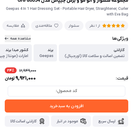
مجموعه سشوار و اتو مو و برس جیپاس مدل GHF86054
Geepas 4 In 1 Hair Dressing Set - Portable Hair Dryer, Straightener, Curler
with Eva Bag
سشوار
علاقه‌مندی
مقایسه
از 1 نظر
ویژگی‌ها
مشاهده همه
گارانتی
برند
کشور مبدا برند
تضمین اصالت و سلامت کالا (اورجینال)
Geepas
امارات (مونتاژ چی
24٪
12,949,000
9,921,000
قیمت:
تومان
کد محصول:
افزودن به سبدخرید
ارسال سریع
موجود در انبار
گارانتی اصالت کالا