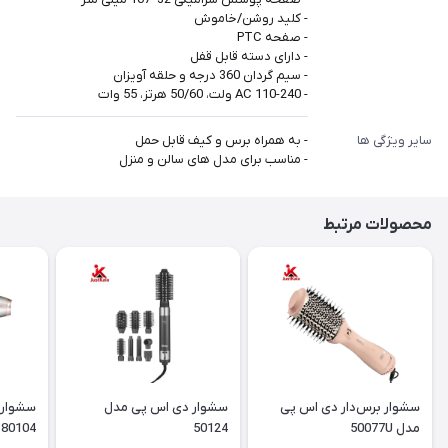
- کلید روشن/خاموش
- صفحه PTC
- دارای دسته قابل قفل
- سیم گردان 360 درجه و حلقه آویزان
- AC 110-240 ولت، 50/60 هرتز، 55 وات
سایر ویژگی ها
- به همراه برس و کیف قابل حمل
- مناسب برای مدل های سالن و منزل
محصولات مرتبط
سشوار برس‌دار دی اس پی
سشوار دی اس پی مدل
سشوار 
مدل 50077U
50124
4