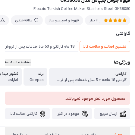
قهوه جوش جیپاس مدل GK38050
Electric Turkish Coffee Maker, Stainless Steel, GK38050
قهوه و اسپرسو ساز
علاقه‌مندی
از 3 نظر
گارانتی
تضمین اصالت و سلامت کالا
18 ماه گارانتی و 60 ماه خدمات پس از فروش و ضمانت تعویض
ویژگی‌ها
مشاهده همه
گارانتی
برند
کشور مبدأ ب
گارانتی 18 ماهه + 5 سال خدمات پس از فروش + ضمانت تعویض
Geepas
امارات
محصول مورد نظر موجود نمی‌باشد.
ارسال سریع
موجود در انبار
گارانتی اصالت کالا
معرفی
نقد و بررسی
مشخصات
دیدگاه‌ها