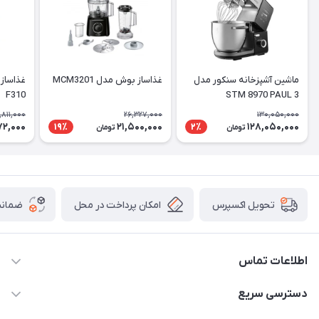
ماشین آشپزخانه سنکور مدل
غذاساز بوش مدل MCM3201
F310
STM 8970 PAUL 3
,811,000
26,327,000
130,050,000
72,000
21,500,000
128,050,000
19٪
2٪
تومان
تومان
امکان پرداخت در محل
ضمانت
تحویل اکسپرس
اطلاعات تماس
09398557137
دسترسی سریع
info@justkala.ir