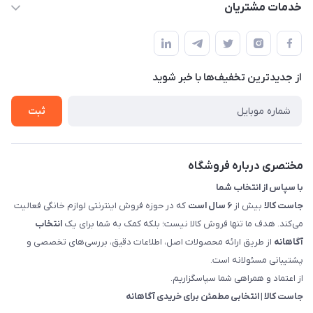
لیست محصولات
خدمات مشتریان
بوشهر - چهار راه تامین اجتماعی به سمت ریشهر ، 100 متر بالاتر
مجله فروشگاه
راهنما
سمت چپ (فروشگاه صوتی عباسی) - "تحویل حضوری فقط با
حساب کاربری
هماهنگی"
پرسش های شما
تماس با ما
از جدید‌ترین تخفیف‌ها با‌ خبر شوید
شرایط و ضوابط گارانتی
درباره ما
روش های بازگرداندن کالا
ثبت
قوانین و مقررات جاست کالا
راهنمای خرید، پرداخت، پردازش
مختصری درباره فروشگاه
با سپاس از انتخاب شما
جاست کالا
بیش از
۶ سال است
که در حوزه فروش اینترنتی لوازم خانگی فعالیت
می‌کند. هدف ما تنها فروش کالا نیست؛ بلکه کمک به شما برای یک
انتخاب
آگاهانه
از طریق ارائه محصولات اصل، اطلاعات دقیق، بررسی‌های تخصصی و
پشتیبانی مسئولانه است.
از اعتماد و همراهی شما سپاسگزاریم.
جاست کالا | انتخابی مطمئن برای خریدی آگاهانه