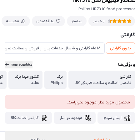
غذاساز فیلیپس مدل HR7310
Philips HR7310 food processor
غذاساز
علاقه‌مندی
مقایسه
از 8 نظر
گارانتی
بدون گارانتی
۱۸ ماه گارانتی و ۵ سال خدمات پس از فروش و ضمانت تعویض
ویژگی‌ها
مشاهده همه
گارانتی
برند
کشور مبدا برند
تو
تضمین اصالت و سلامت فیزیکی کالا
Philips
هلند
۷۰۰ 
محصول مورد نظر موجود نمی‌باشد.
ارسال سریع
موجود در انبار
گارانتی اصالت کالا
مشخصات
دیدگاه‌ها