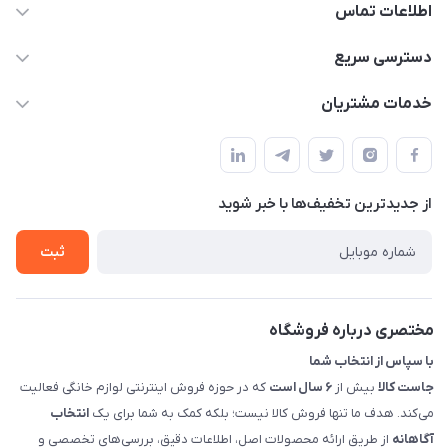
اطلاعات تماس
09398557137
دسترسی سریع
info@justkala.ir
لیست محصولات
خدمات مشتریان
بوشهر - چهار راه تامین اجتماعی به سمت ریشهر ، 100 متر بالاتر
مجله فروشگاه
راهنما
سمت چپ (فروشگاه صوتی عباسی) - "تحویل حضوری فقط با
حساب کاربری
هماهنگی"
پرسش های شما
تماس با ما
از جدید‌ترین تخفیف‌ها با‌ خبر شوید
شرایط و ضوابط گارانتی
درباره ما
روش های بازگرداندن کالا
ثبت
قوانین و مقررات جاست کالا
راهنمای خرید، پرداخت، پردازش
مختصری درباره فروشگاه
با سپاس از انتخاب شما
جاست کالا
بیش از
۶ سال است
که در حوزه فروش اینترنتی لوازم خانگی فعالیت
می‌کند. هدف ما تنها فروش کالا نیست؛ بلکه کمک به شما برای یک
انتخاب
آگاهانه
از طریق ارائه محصولات اصل، اطلاعات دقیق، بررسی‌های تخصصی و