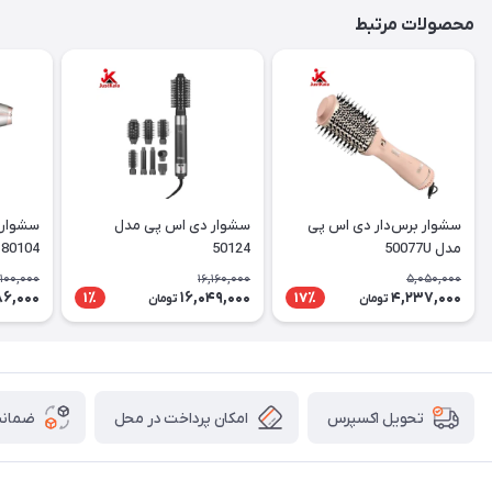
محصولات مرتبط
سشوار برس‌دار دی اس پی
سشوار دی اس پی مدل
سشوار 
مدل 50077U
50124
4
کننده
,100,000
16,160,000
5,050,000
86,000
16,049,000
4,237,000
1٪
17٪
تومان
تومان
امکان پرداخت در محل
ضمانت
تحویل اکسپرس