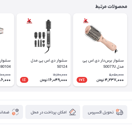
محصولات مرتبط
سشوار برس‌دار دی اس پی
سشوار دی اس پی مدل
سشوار 
مدل 50077U
50124
4
کننده
,100,000
16,160,000
5,050,000
86,000
16,049,000
4,237,000
1٪
17٪
تومان
تومان
امکان پرداخت در محل
ضمانت
تحویل اکسپرس