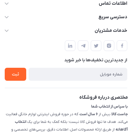
اطلاعات تماس
09398557137
دسترسی سریع
info@justkala.ir
لیست محصولات
خدمات مشتریان
بوشهر - چهار راه تامین اجتماعی به سمت ریشهر ، 100 متر بالاتر
مجله فروشگاه
راهنما
سمت چپ (فروشگاه صوتی عباسی) - "تحویل حضوری فقط با
حساب کاربری
هماهنگی"
پرسش های شما
تماس با ما
از جدید‌ترین تخفیف‌ها با‌ خبر شوید
شرایط و ضوابط گارانتی
درباره ما
روش های بازگرداندن کالا
ثبت
قوانین و مقررات جاست کالا
راهنمای خرید، پرداخت، پردازش
مختصری درباره فروشگاه
با سپاس از انتخاب شما
جاست کالا
بیش از
۶ سال است
که در حوزه فروش اینترنتی لوازم خانگی فعالیت
می‌کند. هدف ما تنها فروش کالا نیست؛ بلکه کمک به شما برای یک
انتخاب
آگاهانه
از طریق ارائه محصولات اصل، اطلاعات دقیق، بررسی‌های تخصصی و