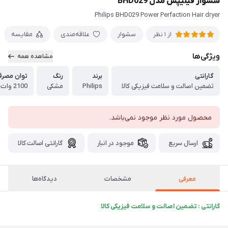
سشوار فیلیپس مدل BHD029
Philips BHD029 Power Perfaction Hair dryer
سشوار
علاقه‌مندی
مقایسه
از 1 نظر
ویژگی‌ها
مشاهده همه
گارانتی
برند
رنگ
توان مصرف
تضمین اصالت و سلامت فیزیکی کالا
Philips
مشکی
2100 وات
محصول مورد نظر موجود نمی‌باشد.
ارسال سریع
موجود در انبار
گارانتی اصالت کالا
معرفی
مشخصات
دیدگاه‌ها
گارانتی : تضمین اصالت و سلامت فیزیکی کالا