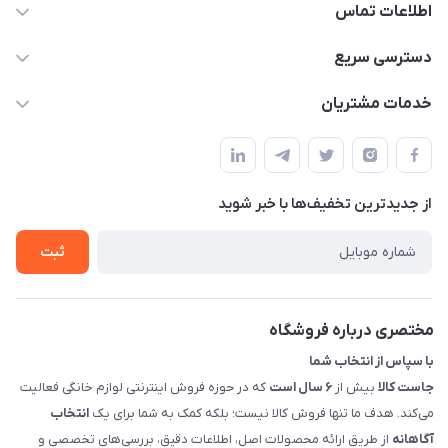
اطلاعات تماس
09398557137
دسترسی سریع
info@justkala.ir
لیست محصولات
خدمات مشتریان
بوشهر - چهار راه تامین اجتماعی به سمت ریشهر ، 100 متر بالاتر
مجله فروشگاه
راهنما
سمت چپ (فروشگاه صوتی عباسی) - "تحویل حضوری فقط با
حساب کاربری
هماهنگی"
پرسش های شما
تماس با ما
از جدید‌ترین تخفیف‌ها با‌ خبر شوید
شرایط و ضوابط گارانتی
درباره ما
روش های بازگرداندن کالا
ثبت
قوانین و مقررات جاست کالا
راهنمای خرید، پرداخت، پردازش
مختصری درباره فروشگاه
با سپاس از انتخاب شما
جاست کالا
بیش از
۶ سال است
که در حوزه فروش اینترنتی لوازم خانگی فعالیت
می‌کند. هدف ما تنها فروش کالا نیست؛ بلکه کمک به شما برای یک
انتخاب
آگاهانه
از طریق ارائه محصولات اصل، اطلاعات دقیق، بررسی‌های تخصصی و