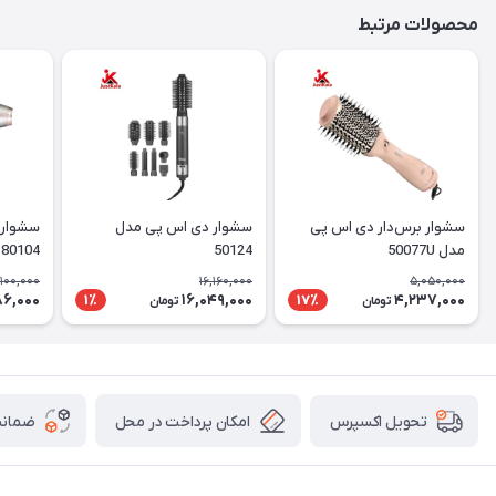
محصولات مرتبط
سشوار برس‌دار دی اس پی
سشوار دی اس پی مدل
سشوار 
مدل 50077U
50124
4
کننده
,100,000
16,160,000
5,050,000
86,000
16,049,000
4,237,000
1٪
17٪
تومان
تومان
امکان پرداخت در محل
ضمانت
تحویل اکسپرس