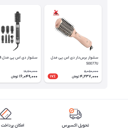
سشوار برس‌دار دی اس پی مدل
سشوار دی اس پی مدل 50124
50077U
16,160,000
5,050,000
16,049,000
4,237,000
17٪
تومان
تومان
تحویل اکسپرس
امکان پرداخت 