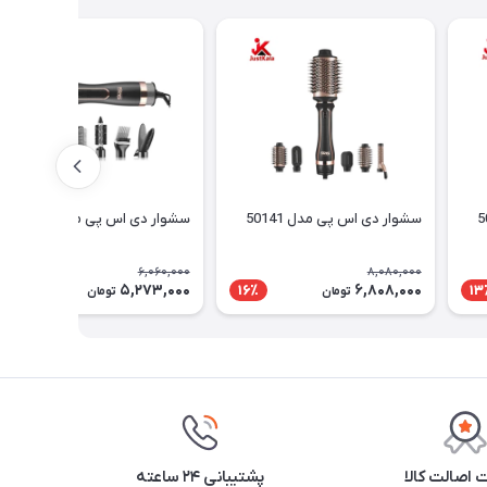
سشوار دی اس پی مدل 50141
سشوار دی اس پی مدل 50172
6,060,000
8,080,000
5,273,000
6,808,000
13٪
16٪
13
تومان
تومان
اصالت کالا
پشتیبانی ۲۴ ساعته