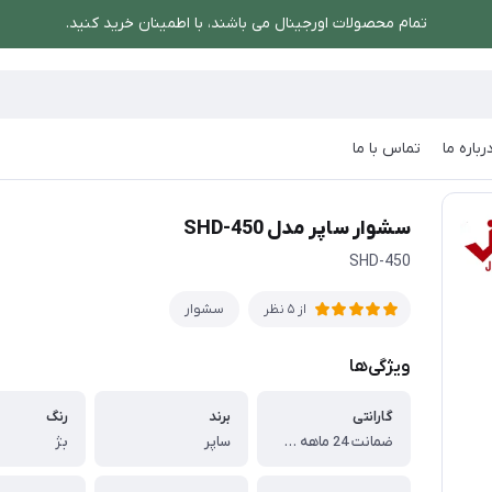
تمام محصولات اورجینال می باشند، با اطمینان خرید کنید.
رباره ما
تماس با ما
ساپر مدل SHD-450
سشوار ساپر مدل SHD-450
SHD-450
سشوار
از 5 نظر
ویژگی‌ها
گارانتی
برند
رنگ
ضمانت 24 ماهه ساپر
ساپر
بژ