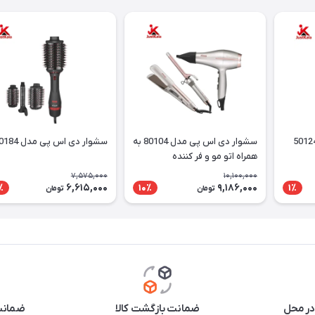
سشوار دی اس پی مدل 80104 به
سشوار دی اس پی مدل 50184
همراه اتو مو و فر کننده
7,575,000
10,100,000
6,615,000
9,186,000
٪
10٪
1٪
تومان
تومان
در محل
ضمانت بازگشت کالا
ضمانت 