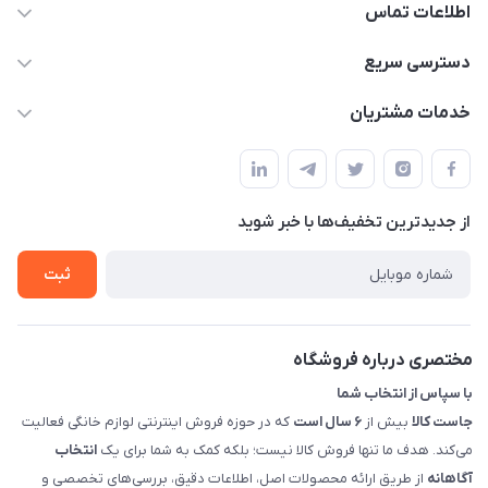
اطلاعات تماس
09398557137
دسترسی سریع
info@justkala.ir
لیست محصولات
خدمات مشتریان
بوشهر - چهار راه تامین اجتماعی به سمت ریشهر ، 100 متر بالاتر
مجله فروشگاه
راهنما
سمت چپ (فروشگاه صوتی عباسی) - "تحویل حضوری فقط با
حساب کاربری
هماهنگی"
پرسش های شما
تماس با ما
از جدید‌ترین تخفیف‌ها با‌ خبر شوید
شرایط و ضوابط گارانتی
درباره ما
روش های بازگرداندن کالا
ثبت
قوانین و مقررات جاست کالا
راهنمای خرید، پرداخت، پردازش
مختصری درباره فروشگاه
با سپاس از انتخاب شما
جاست کالا
بیش از
۶ سال است
که در حوزه فروش اینترنتی لوازم خانگی فعالیت
می‌کند. هدف ما تنها فروش کالا نیست؛ بلکه کمک به شما برای یک
انتخاب
آگاهانه
از طریق ارائه محصولات اصل، اطلاعات دقیق، بررسی‌های تخصصی و