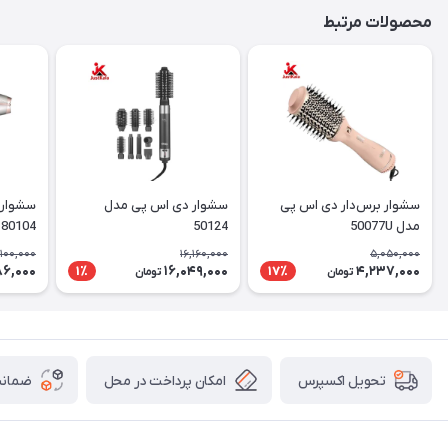
محصولات مرتبط
سشوار برس‌دار دی اس پی
سشوار دی اس پی مدل
سشوار 
مدل 50077U
50124
4
کننده
,100,000
16,160,000
5,050,000
86,000
16,049,000
4,237,000
1٪
17٪
تومان
تومان
امکان پرداخت در محل
ضمانت
تحویل اکسپرس