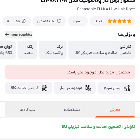
سشوار برس دار پاناسونیک مدل EH-KA11-w
Panasonic EH-KA11-w Hair Dryer
سشوار
علاقه‌مندی
مقایسه
از 1 نظر
ویژگی‌ها
مشاهده همه
گارانتی
برند
رنگ
توان م
تضمین اصالت و سلامت فیزیکی کالا
پاناسونیک
سفید
650 وات
محصول مورد نظر موجود نمی‌باشد.
ارسال سریع
موجود در انبار
گارانتی اصالت کالا
معرفی
مشخصات
دیدگاه‌ها
گارانتی : تضمین اصالت و سلامت فیزیکی کالا