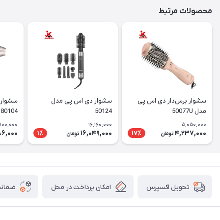
محصولات مرتبط
سشوار برس‌دار دی اس پی
سشوار دی اس پی مدل
سشوار 
مدل 50077U
50124
4
کننده
,100,000
16,160,000
5,050,000
86,000
16,049,000
4,237,000
1٪
17٪
تومان
تومان
امکان پرداخت در محل
ضمانت
تحویل اکسپرس