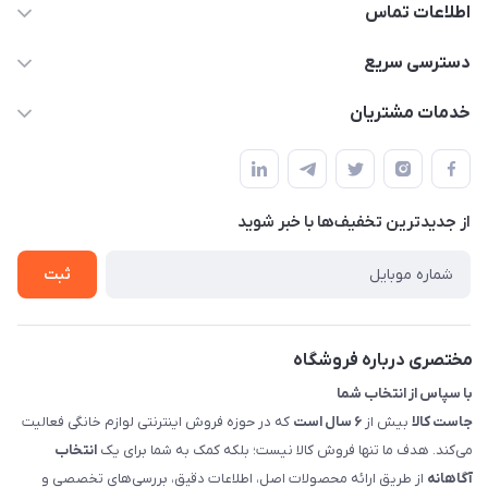
اطلاعات تماس
09398557137
دسترسی سریع
info@justkala.ir
لیست محصولات
خدمات مشتریان
بوشهر - چهار راه تامین اجتماعی به سمت ریشهر ، 100 متر بالاتر
مجله فروشگاه
راهنما
سمت چپ (فروشگاه صوتی عباسی) - "تحویل حضوری فقط با
حساب کاربری
هماهنگی"
پرسش های شما
تماس با ما
از جدید‌ترین تخفیف‌ها با‌ خبر شوید
شرایط و ضوابط گارانتی
درباره ما
روش های بازگرداندن کالا
ثبت
قوانین و مقررات جاست کالا
راهنمای خرید، پرداخت، پردازش
مختصری درباره فروشگاه
با سپاس از انتخاب شما
جاست کالا
بیش از
۶ سال است
که در حوزه فروش اینترنتی لوازم خانگی فعالیت
می‌کند. هدف ما تنها فروش کالا نیست؛ بلکه کمک به شما برای یک
انتخاب
آگاهانه
از طریق ارائه محصولات اصل، اطلاعات دقیق، بررسی‌های تخصصی و