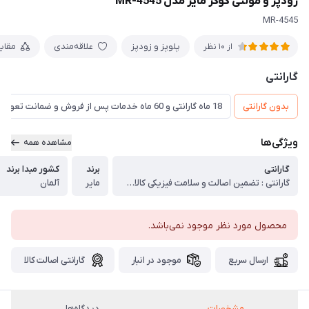
زودپز و مولتی کوکر مایر مدل MR-4545
MR-4545
پلوپز و زودپز
علاقه‌مندی
مقای
از 10 نظر
گارانتی
بدون گارانتی
18 ماه گارانتی و 60 ماه خدمات پس از فروش و ضمانت تعویض
ویژگی‌ها
مشاهده همه
گارانتی
برند
کشور مبدا برند
گارانتی : تضمین اصالت و سلامت فیزیکی کالا (اورجینال)
مایر
آلمان
محصول مورد نظر موجود نمی‌باشد.
ارسال سریع
موجود در انبار
گارانتی اصالت کالا
مشخصات
دیدگاه‌ها