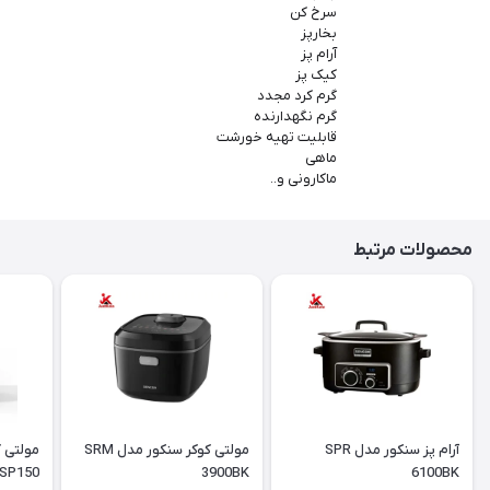
سرخ کن
بخارپز
آرام پز
کیک پز
گرم کرد مجدد
گرم نگهدارنده
قابلیت تهیه خورشت
ماهی
ماکارونی و..
محصولات مرتبط
آرام پز سنکور مدل SPR
مولتی کوکر سنکور مدل SRM
مولتی 
SP150
3900BK
6100BK