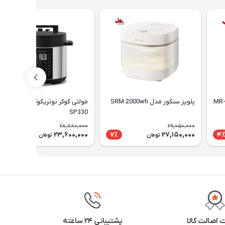
پلوپز سنکور مدل SRM 2000wh
مولتی کوکر نوتریکوک مدل
SP330
28,780,000
29,050,000
23,600,000
27,150,000
18٪
7٪
4
تومان
تومان
اصالت کالا
پشتیبانی ۲۴ ساعته