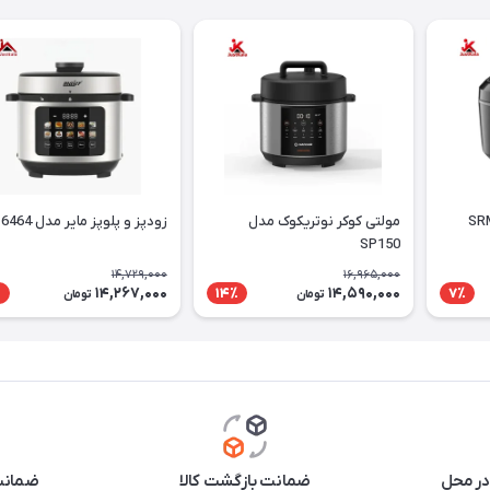
وکر سنکور مدل SRM
مولتی کوکر نوتریکوک مدل
زودپز و پلوپز مایر مدل MR-6464
SP150
14,729,000
16,965,000
14,267,000
14,590,000
٪
14٪
7٪
تومان
تومان
در محل
ضمانت بازگشت کالا
ضمانت 