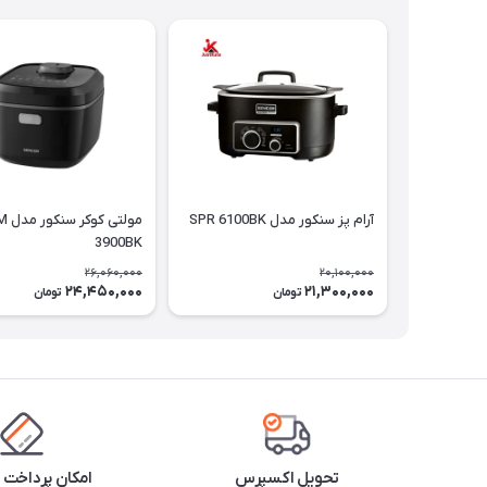
آرام پز سنکور مدل SPR 6100BK
مولتی ک
3900BK
26,060,000
20,100,000
24,450,000
21,300,000
تومان
تومان
تحویل اکسپرس
امکان پرداخت 