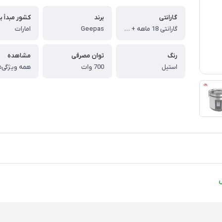
گارانتی
برند
کشور مبدأ بر
گارانتی 18 ماهه + 5 سال خدمات پس از فروش + ضمانت تعویض
Geepas
امارات
رنگ
توان مصرفی
مشاهده
استیل
700 وات
همه ویژگی‌ه