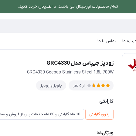
تمام محصولات اورجینال می باشند، با اطمینان خرید کنید.
رباره ما
تماس با ما
پاس مدل GRC4330
زودپز جیپاس مدل GRC4330
GRC4330 Geepas Stainless Steel 1.8L 700W
پلوپز و زودپز
از 5 نظر
گارانتی
بدون گارانتی
18 ماه گارانتی و 60 ماه خدمات پس از فروش و ضمانت تعویض
ویژگی‌ها