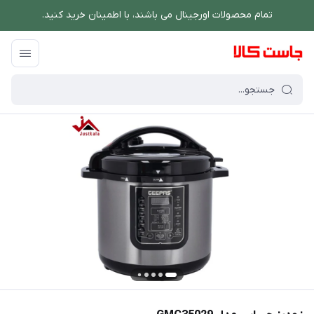
تمام محصولات اورجینال می باشند، با اطمینان خرید کنید.
فروشگاه اینترنتی جاست کالا
/
پخت و پز
/
پلوپز و زودپز
/
زودپز جیپاس مدل GMC35029