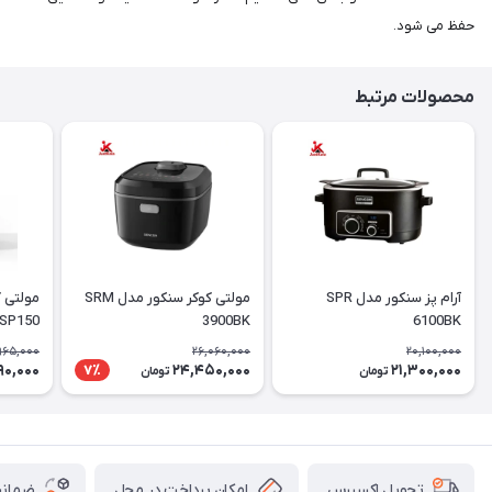
حفظ می شود.
محصولات مرتبط
آرام پز سنکور مدل SPR
مولتی کوکر سنکور مدل SRM
مولتی 
SP150
3900BK
6100BK
965,000
26,060,000
20,100,000
90,000
24,450,000
21,300,000
7٪
تومان
تومان
امکان پرداخت در محل
ضمانت
تحویل اکسپرس