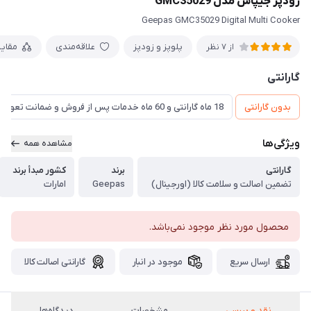
زودپز جیپاس مدل GMC35029
Geepas GMC35029 Digital Multi Cooker
پلوپز و زودپز
علاقه‌مندی
مقای
از 7 نظر
گارانتی
بدون گارانتی
18 ماه گارانتی و 60 ماه خدمات پس از فروش و ضمانت تعویض
ویژگی‌ها
مشاهده همه
گارانتی
برند
کشور مبدأ برند
تضمین اصالت و سلامت کالا (اورجینال)
Geepas
امارات
محصول مورد نظر موجود نمی‌باشد.
ارسال سریع
موجود در انبار
گارانتی اصالت کالا
نقد و بررسی
مشخصات
دیدگاه‌ها