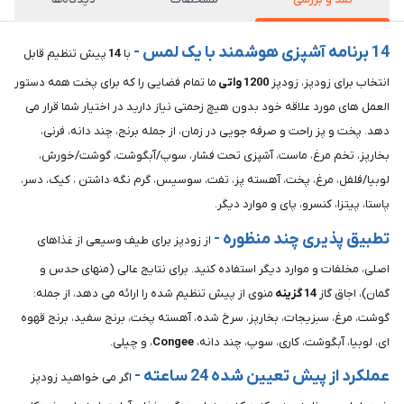
14 برنامه آشپزی هوشمند با یک لمس -
با
14
پیش تنظیم قابل
انتخاب برای زودپز، زودپز
1200
واتی
ما تمام فضایی را که برای پخت همه دستور
العمل های مورد علاقه خود بدون هیچ زحمتی نیاز دارید در اختیار شما قرار می
دهد. پخت و پز راحت و صرفه جویی در زمان، از جمله برنج، چند دانه، فرنی،
بخارپز، تخم مرغ، ماست، آشپزی تحت فشار، سوپ/آبگوشت، گوشت/خورش،
لوبیا/فلفل، مرغ، پخت، آهسته پز، تفت، سوسیس، گرم نگه داشتن ، کیک، دسر،
پاستا، پیتزا، کنسرو، پای و موارد دیگر.
تطبیق پذیری چند منظوره -
از زودپز برای طیف وسیعی از غذاهای
اصلی، مخلفات و موارد دیگر استفاده کنید. برای نتایج عالی (منهای حدس و
گمان)، اجاق گاز
14
گزینه
منوی از پیش تنظیم شده را ارائه می دهد، از جمله:
گوشت، مرغ، سبزیجات، بخارپز، سرخ شده، آهسته پخت، برنج سفید، برنج قهوه
ای، لوبیا، آبگوشت، کاری، سوپ، چند دانه،
Congee
، و چیلی.
عملکرد از پیش تعیین شده 24 ساعته -
اگر می خواهید زودپز