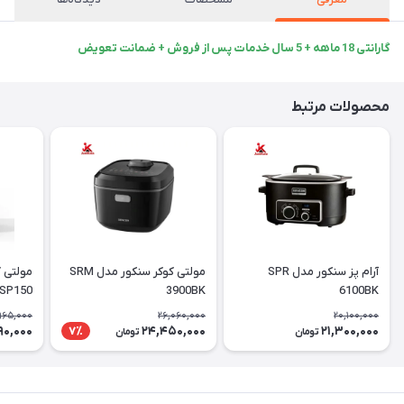
گارانتی 18 ماهه + 5 سال خدمات پس از فروش + ضمانت تعویض
محصولات مرتبط
آرام پز سنکور مدل SPR
مولتی کوکر سنکور مدل SRM
مولتی 
SP150
3900BK
6100BK
965,000
26,060,000
20,100,000
90,000
24,450,000
21,300,000
7٪
تومان
تومان