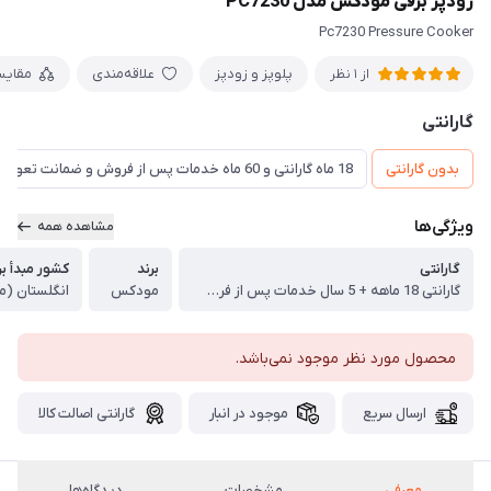
زودپز برقی مودکس مدل PC7230
Pc7230 Pressure Cooker
پلوپز و زودپز
علاقه‌مندی
مقایس
از 1 نظر
گارانتی
بدون گارانتی
18 ماه گارانتی و 60 ماه خدمات پس از فروش و ضمانت تعویض
ویژگی‌ها
مشاهده همه
گارانتی
برند
کشور مبدأ بر
گارانتی 18 ماهه + 5 سال خدمات پس از فروش + ضمانت تعویض
مودکس
انگلستان (م
محصول مورد نظر موجود نمی‌باشد.
ارسال سریع
موجود در انبار
گارانتی اصالت کالا
معرفی
مشخصات
دیدگاه‌ها