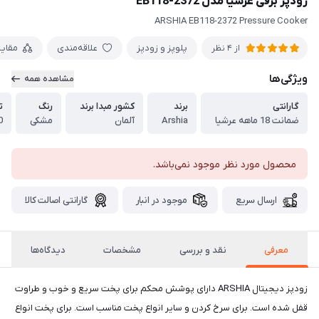
زودپز برقی عرشیا مدل EB118-2372
ARSHIA EB118-2372 Pressure Cooker
پلوپز و زودپز
علاقه‌مندی
مقای
از 4 نظر
ویژگی‌ها
مشاهده همه
گارانتی
برند
کشور مبدا برند
رنگ
ت
ضمانت 18 ماهه عرشیا
Arshia
آلمان
مشکی
00
محصول مورد نظر موجود نمی‌باشد.
ارسال سریع
موجود در انبار
گارانتی اصالت کالا
معرفی
نقد و بررسی
مشخصات
دیدگاه‌ها
زودپز دیجیتال ARSHIA دارای پوشش محکم برای پخت سریع و خوب و طراوت
قفل شده است. برای سرخ کردن و سایر انواع پخت مناسب است. برای پخت انواع