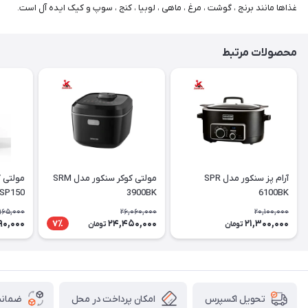
غذاها مانند برنج ، گوشت ، مرغ ، ماهی ، لوبیا ، کنج ، سوپ و کیک ایده آل است.
محصولات مرتبط
آرام پز سنکور مدل SPR
مولتی کوکر سنکور مدل SRM
مولتی 
SP150
3900BK
6100BK
965,000
26,060,000
20,100,000
90,000
24,450,000
21,300,000
7٪
تومان
تومان
امکان پرداخت در محل
ضمانت
تحویل اکسپرس