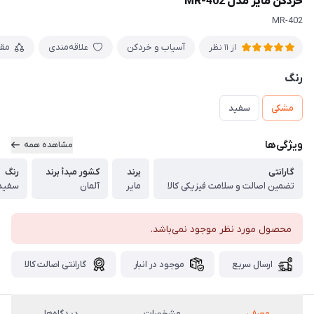
خردکن مایر مدل MR-402
MR-402
آسیاب و خردکن
علاقه‌مندی
مق
از 11 نظر
رنگ
مشکی
سفید
ویژگی‌ها
مشاهده همه
گارانتی
برند
کشور مبدأ برند
رنگ
تضمین اصالت و سلامت فیزیکی کالا
مایر
آلمان
سفید
محصول مورد نظر موجود نمی‌باشد.
ارسال سریع
موجود در انبار
گارانتی اصالت کالا
معرفی
مشخصات
دیدگاه‌ها