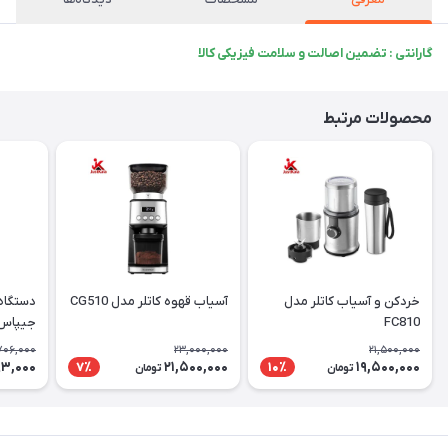
گارانتی : تضمین اصالت و سلامت فیزیکی کالا
محصولات مرتبط
خردکن و آسیاب کاتلر مدل
آسیاب قهوه کاتلر مدل CG510
دستگاه 
FC810
جیپاس مدل 
706,000
23,000,000
21,500,000
93,000
21,500,000
19,500,000
7٪
10٪
تومان
تومان