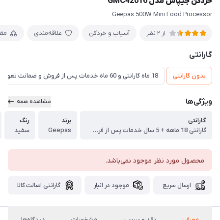
خردکن جیپاس مدل GMC42016
Geepas 500W Mini Food Processor
آسیاب و خردکن
علاقه‌مندی
مق
از 2 نظر
گارانتی
بدون گارانتی
18 ماه گارانتی و 60 ماه خدمات پس از فروش و ضمانت تعویض
ویژگی‌ها
مشاهده همه
گارانتی
برند
رنگ
گارانتی 18 ماهه + 5 سال خدمات پس از فروش + ضمانت تعویض
Geepas
سفید
محصول مورد نظر موجود نمی‌باشد.
ارسال سریع
موجود در انبار
گارانتی اصالت کالا
معرفی
نقد و بررسی
مشخصات
دیدگاه‌ها