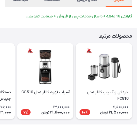
گارانتی 18 ماهه + 5 سال خدمات پس از فروش + ضمانت تعویض
محصولات مرتبط
خردکن و آسیاب کاتلر مدل
آسیاب قهوه کاتلر مدل CG510
دستگاه 
FC810
جیپاس مدل 
706,000
23,000,000
21,500,000
93,000
21,500,000
19,500,000
7٪
10٪
تومان
تومان