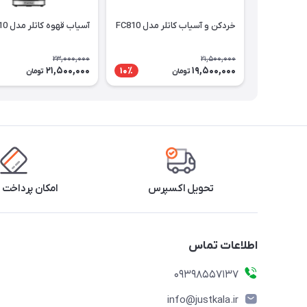
خردکن و آسیاب کاتلر مدل FC810
آسیاب قهوه کاتلر مدل CG510
23,000,000
21,500,000
21,500,000
19,500,000
10٪
تومان
تومان
تحویل اکسپرس
امکان پرداخت 
اطلاعات تماس
09398557137
info@justkala.ir