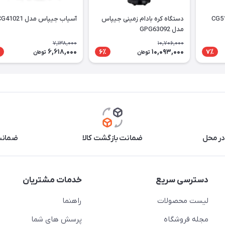
دستگاه کره بادام زمینی جیپاس
آسیاب جیپاس مدل GCG41021
مدل GPG63092
7,138,000
10,706,000
6,618,000
10,093,000
6٪
7٪
تومان
تومان
در محل
ضمانت بازگشت کالا
ضمانت 
دسترسی سریع
خدمات مشتریان
لیست محصولات
راهنما
مجله فروشگاه
پرسش های شما