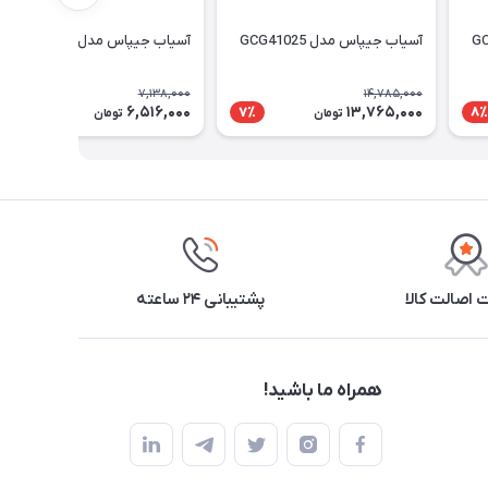
آسیاب جیپاس مدل GCG41025
آسیاب جیپاس مدل GCG41024
7,138,000
14,785,000
6,516,000
13,765,000
9٪
7٪
8٪
تومان
تومان
اصالت کالا
پشتیبانی ۲۴ ساعته
همراه ما باشید!