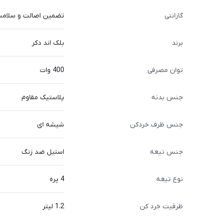
گارانتی
تضمین اصالت و سلامت ک
برند
بلک اند دکر
توان مصرفی
400 وات
جنس بدنه
پلاستیک مقاوم
جنس ظرف خردکن
شیشه ای
جنس تیغه
استیل ضد زنگ
نوع تیغه
4 پره
ظرفیت خرد کن
1.2 لیتر