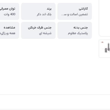
گارانتی
برند
توان مصرفی
تضمین اصالت و سلامت کالا (اورجینال)
بلک اند دکر
400 وات
جنس بدنه
جنس ظرف خردکن
مشاهده
پلاستیک مقاوم
شیشه ای
همه ویژگی‌ه