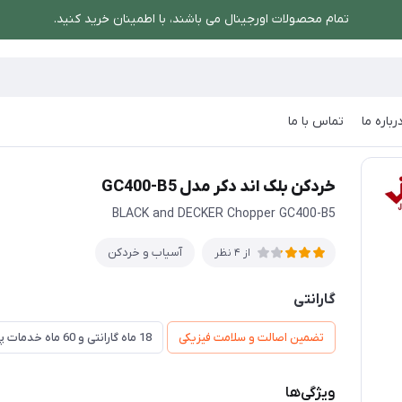
تمام محصولات اورجینال می باشند، با اطمینان خرید کنید.
رباره ما
تماس با ما
/
خردکن بلک اند دکر مدل GC400-B5
خردکن بلک اند دکر مدل GC400-B5
BLACK and DECKER Chopper GC400-B5
آسیاب و خردکن
از 4 نظر
گارانتی
تضمین اصالت و سلامت فیزیکی
18 ماه گارانتی و 60 ماه خدمات پس از فروش و گارانتی تعویض
ویژگی‌ها