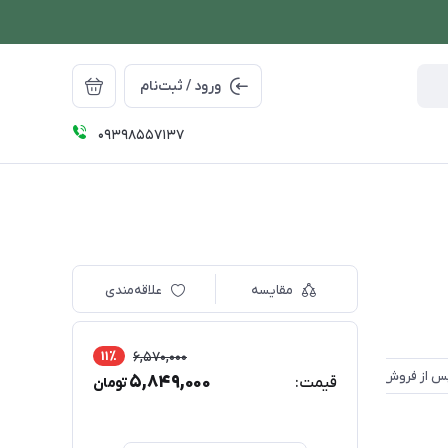
ورود / ثبت‌نام
09398557137
مقایسه
علاقه‌مندی
11٪
6,570,000
5,849,000
قیمت:
تومان