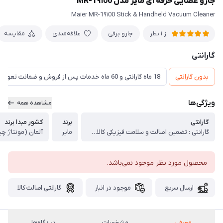
جارو عصایی حرفه ای مایر مدل MR-1۹۱00
Maier MR-1۹۱00 Stick & Handheld Vacuum Cleaner
جارو برقی
علاقه‌مندی
مقایسه
از 1 نظر
گارانتی
بدون گارانتی
18 ماه گارانتی و 60 ماه خدمات پس از فروش و ضمانت تعویض
ویژگی‌ها
مشاهده همه
گارانتی
برند
کشور مبدا برند
گارانتی : تضمین اصالت و سلامت فیزیکی کالا (اورجینال)
مایر
آلمان (مونتاژ چ
محصول مورد نظر موجود نمی‌باشد.
ارسال سریع
موجود در انبار
گارانتی اصالت کالا
معرفی
مشخصات
دیدگاه‌ها