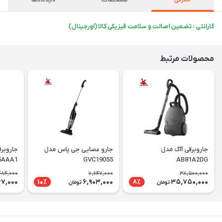
گارانتی : تضمین اصالت و سلامت فیزیکی کالا (اورجینال)
محصولات مرتبط
جاروبرقی آاگ مدل
جارو عصایی جی پاس مدل
جاروبر
5AAA1
GVC19055
AB81A2DG
484,000
7,647,000
38,500,000
67,000
6,903,000
35,750,000
10٪
8٪
تومان
تومان