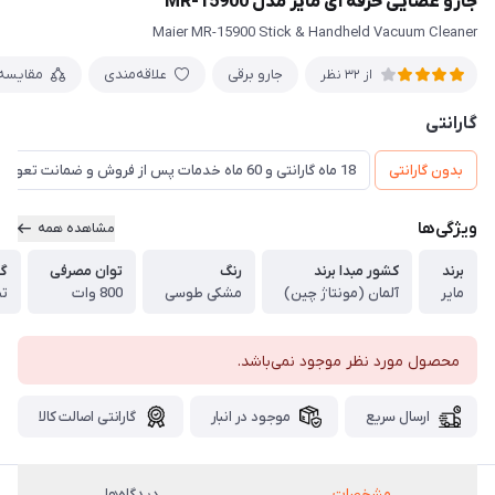
جارو عصایی حرفه ای مایر مدل MR-15900
Maier MR-15900 Stick & Handheld Vacuum Cleaner
جارو برقی
علاقه‌مندی
مقایسه
از 32 نظر
گارانتی
بدون گارانتی
18 ماه گارانتی و 60 ماه خدمات پس از فروش و ضمانت تعویض
ویژگی‌ها
مشاهده همه
برند
کشور مبدا برند
رنگ
توان مصرفی
گا
مایر
آلمان (مونتاژ چین)
مشکی طوسی
800 وات
محصول مورد نظر موجود نمی‌باشد.
ارسال سریع
موجود در انبار
گارانتی اصالت کالا
مشخصات
دیدگاه‌ها