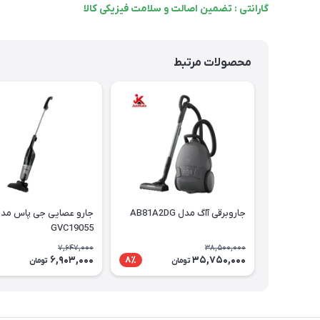
گارانتی : تضمین اصالت و سلامت فیزیکی کالا
محصولات مرتبط
جاروبرقی آاگ مدل AB81A2DG
جارو عصایی جی پاس مد
GVC19055
7,647,000
38,500,000
6,903,000
35,750,000
8٪
تومان
تومان