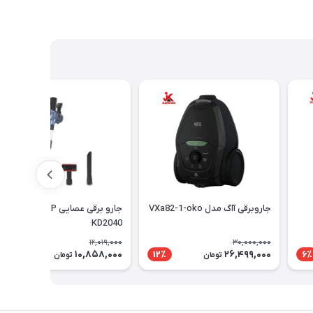
جاروبرقی آاگ مدل VXa82-1-oko
جارو برقی عصایی DSP مدل
KD2040
12,019,000
30,000,000
10,858,000
26,499,000
10٪
12٪
6٪
تومان
تومان