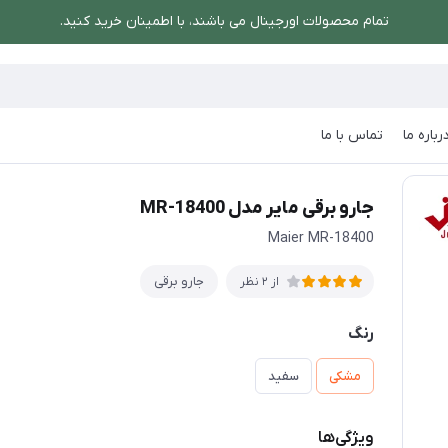
تمام محصولات اورجینال می باشند، با اطمینان خرید کنید.
رباره ما
تماس با ما
 برقی مایر مدل MR-18400
جارو برقی مایر مدل MR-18400
Maier MR-18400
جارو برقی
از 2 نظر
رنگ
مشکی
سفید
ویژگی‌ها