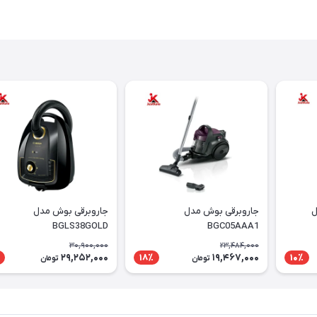
ل
جاروبرقی بوش مدل
جاروبرقی بوش مدل
BGLS38GOLD
BGC05AAA1
30,900,000
23,484,000
29,252,000
19,467,000
18٪
10٪
تومان
تومان