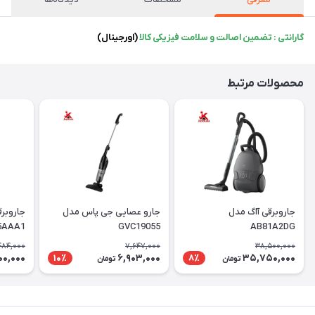
گارانتی : تضمین اصالت و سلامت فیزیکی کالا
(اورجینال)
محصولات مرتبط
جاروبرقی آاگ مدل
جارو عصایی جی پاس مدل
جاروبر
5AAA1
GVC19055
AB81A2DG
484,000
7,647,000
38,500,000
00,000
6,903,000
35,750,000
10٪
8٪
تومان
تومان