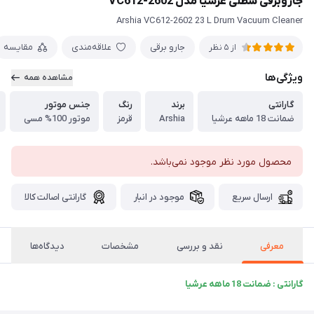
جاروبرقی سطلی عرشیا مدل VC612-2602
Arshia VC612-2602 23 L Drum Vacuum Cleaner
جارو برقی
علاقه‌مندی
مقایسه
از 5 نظر
ویژگی‌ها
مشاهده همه
گارانتی
برند
رنگ
جنس موتور
ضمانت 18 ماهه عرشیا
Arshia
قرمز
موتور 100% مسی
محصول مورد نظر موجود نمی‌باشد.
ارسال سریع
موجود در انبار
گارانتی اصالت کالا
معرفی
نقد و بررسی
مشخصات
دیدگاه‌ها
گارانتی : ضمانت 18 ماهه عرشیا