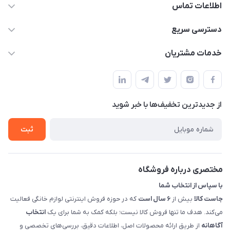
اطلاعات تماس
09398557137
دسترسی سریع
info@justkala.ir
لیست محصولات
خدمات مشتریان
بوشهر - چهار راه تامین اجتماعی به سمت ریشهر ، 100 متر بالاتر
مجله فروشگاه
راهنما
سمت چپ (فروشگاه صوتی عباسی) - "تحویل حضوری فقط با
حساب کاربری
هماهنگی"
پرسش های شما
تماس با ما
از جدید‌ترین تخفیف‌ها با‌ خبر شوید
شرایط و ضوابط گارانتی
درباره ما
روش های بازگرداندن کالا
ثبت
قوانین و مقررات جاست کالا
راهنمای خرید، پرداخت، پردازش
مختصری درباره فروشگاه
با سپاس از انتخاب شما
جاست کالا
بیش از
۶ سال است
که در حوزه فروش اینترنتی لوازم خانگی فعالیت
می‌کند. هدف ما تنها فروش کالا نیست؛ بلکه کمک به شما برای یک
انتخاب
آگاهانه
از طریق ارائه محصولات اصل، اطلاعات دقیق، بررسی‌های تخصصی و