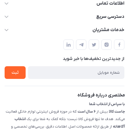
اطلاعات تماس
09398557137
دسترسی سریع
info@justkala.ir
لیست محصولات
خدمات مشتریان
بوشهر - چهار راه تامین اجتماعی به سمت ریشهر ، 100 متر بالاتر
مجله فروشگاه
راهنما
سمت چپ (فروشگاه صوتی عباسی) - "تحویل حضوری فقط با
حساب کاربری
هماهنگی"
پرسش های شما
تماس با ما
از جدید‌ترین تخفیف‌ها با‌ خبر شوید
شرایط و ضوابط گارانتی
درباره ما
روش های بازگرداندن کالا
ثبت
قوانین و مقررات جاست کالا
راهنمای خرید، پرداخت، پردازش
مختصری درباره فروشگاه
با سپاس از انتخاب شما
جاست کالا
بیش از
۶ سال است
که در حوزه فروش اینترنتی لوازم خانگی فعالیت
می‌کند. هدف ما تنها فروش کالا نیست؛ بلکه کمک به شما برای یک
انتخاب
آگاهانه
از طریق ارائه محصولات اصل، اطلاعات دقیق، بررسی‌های تخصصی و