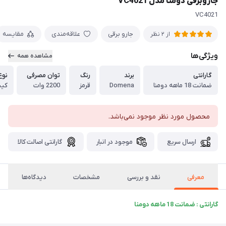
جاروبرقی دومنا مدل VC4021
VC4021
جارو برقی
علاقه‌مندی
مقایسه
از 2 نظر
ویژگی‌ها
مشاهده همه
گارانتی
برند
رنگ
توان مصرفی
نوع
ضمانت 18 ماهه دومنا
Domena
قرمز
2200 وات
کیس
محصول مورد نظر موجود نمی‌باشد.
ارسال سریع
موجود در انبار
گارانتی اصالت کالا
معرفی
نقد و بررسی
مشخصات
دیدگاه‌ها
گارانتی : ضمانت 18 ماهه دومنا