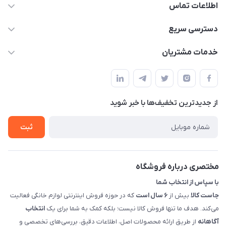
اطلاعات تماس
09398557137
دسترسی سریع
info@justkala.ir
لیست محصولات
خدمات مشتریان
بوشهر - چهار راه تامین اجتماعی به سمت ریشهر ، 100 متر بالاتر
مجله فروشگاه
راهنما
سمت چپ (فروشگاه صوتی عباسی) - "تحویل حضوری فقط با
حساب کاربری
هماهنگی"
پرسش های شما
تماس با ما
از جدید‌ترین تخفیف‌ها با‌ خبر شوید
شرایط و ضوابط گارانتی
درباره ما
روش های بازگرداندن کالا
ثبت
قوانین و مقررات جاست کالا
راهنمای خرید، پرداخت، پردازش
مختصری درباره فروشگاه
با سپاس از انتخاب شما
جاست کالا
بیش از
۶ سال است
که در حوزه فروش اینترنتی لوازم خانگی فعالیت
می‌کند. هدف ما تنها فروش کالا نیست؛ بلکه کمک به شما برای یک
انتخاب
آگاهانه
از طریق ارائه محصولات اصل، اطلاعات دقیق، بررسی‌های تخصصی و