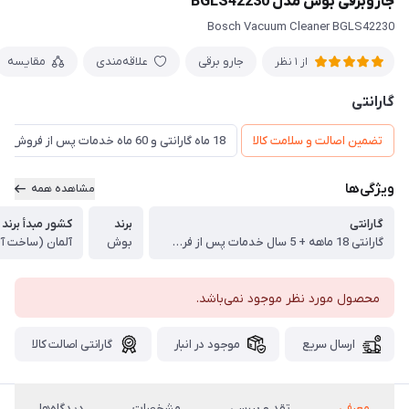
جاروبرقی بوش مدل BGLS42230
Bosch Vacuum Cleaner BGLS42230
جارو برقی
علاقه‌مندی
مقایسه
از 1 نظر
گارانتی
تضمین اصالت و سلامت کالا
18 ماه گارانتی و 60 ماه خدمات پس از فروش و ضمانت تعویض
ویژگی‌ها
مشاهده همه
گارانتی
برند
کشور مبدأ برند
گارانتی 18 ماهه + 5 سال خدمات پس از فروش + ضمانت تعویض
بوش
آلمان (ساخت آل
محصول مورد نظر موجود نمی‌باشد.
ارسال سریع
موجود در انبار
گارانتی اصالت کالا
معرفی
تقد و بررسی
مشخصات
دیدگاه‌ها