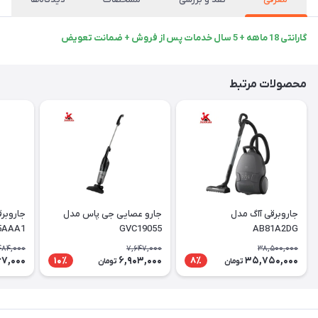
گارانتی 18 ماهه + 5 سال خدمات پس از فروش + ضمانت تعویض
محصولات مرتبط
جاروبرقی آاگ مدل
جارو عصایی جی پاس مدل
جاروبر
5AAA1
GVC19055
AB81A2DG
484,000
7,647,000
38,500,000
67,000
6,903,000
35,750,000
10٪
8٪
تومان
تومان