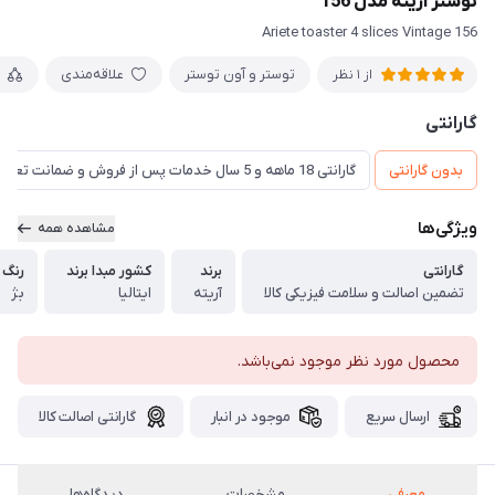
توستر آریته مدل 156
Ariete toaster 4 slices Vintage 156
توستر و آون توستر
علاقه‌مندی
از 1 نظر
گارانتی
بدون گارانتی
گارانتی 18 ماهه و 5 سال خدمات پس از فروش و ضمانت تعویض
ویژگی‌ها
مشاهده همه
گارانتی
برند
کشور مبدا برند
رنگ
تضمین اصالت و سلامت فیزیکی کالا
آریته
ایتالیا
بژ
محصول مورد نظر موجود نمی‌باشد.
ارسال سریع
موجود در انبار
گارانتی اصالت کالا
معرفی
مشخصات
دیدگاه‌ها