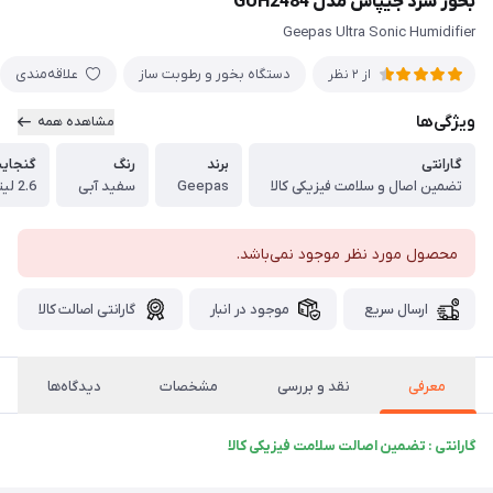
بخور سرد جیپاس مدل GUH2484
Geepas Ultra Sonic Humidifier
دستگاه بخور و رطوبت ساز
علاقه‌مندی
از 2 نظر
ویژگی‌ها
مشاهده همه
گارانتی
برند
رنگ
گنجای
تضمین اصال و سلامت فیزیکی کالا
Geepas
سفید آبی
2.6 لیتر
محصول مورد نظر موجود نمی‌باشد.
ارسال سریع
موجود در انبار
گارانتی اصالت کالا
معرفی
نقد و بررسی
مشخصات
دیدگاه‌ها
گارانتی : تضمین اصالت سلامت فیزیکی کالا