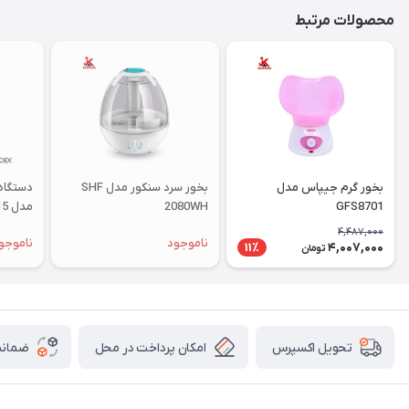
محصولات مرتبط
بخور گرم جیپاس مدل
بخور سرد سنکور مدل SHF
دستگاه
GFS8701
2080WH
مدل AH115
4,487,000
ناموجود
ناموجو
4,007,000
11٪
تومان
امکان پرداخت در محل
ضمانت
تحویل اکسپرس