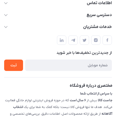
اطلاعات تماس
09398557137
دسترسی سریع
info@justkala.ir
لیست محصولات
خدمات مشتریان
بوشهر - چهار راه تامین اجتماعی به سمت ریشهر ، 100 متر بالاتر
مجله فروشگاه
راهنما
سمت چپ (فروشگاه صوتی عباسی) - "تحویل حضوری فقط با
حساب کاربری
هماهنگی"
پرسش های شما
تماس با ما
از جدید‌ترین تخفیف‌ها با‌ خبر شوید
شرایط و ضوابط گارانتی
درباره ما
روش های بازگرداندن کالا
ثبت
قوانین و مقررات جاست کالا
راهنمای خرید، پرداخت، پردازش
مختصری درباره فروشگاه
با سپاس از انتخاب شما
جاست کالا
بیش از
۶ سال است
که در حوزه فروش اینترنتی لوازم خانگی فعالیت
می‌کند. هدف ما تنها فروش کالا نیست؛ بلکه کمک به شما برای یک
انتخاب
آگاهانه
از طریق ارائه محصولات اصل، اطلاعات دقیق، بررسی‌های تخصصی و