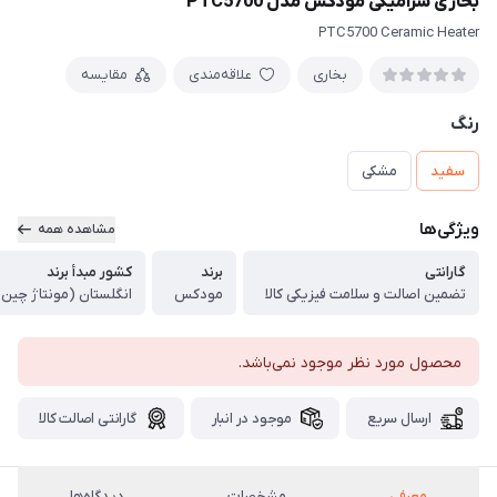
بخاری سرامیکی مودکس مدل PTC5700
PTC5700 Ceramic Heater
بخاری
علاقه‌مندی
مقایسه
رنگ
سفید
مشکی
ویژگی‌ها
مشاهده همه
گارانتی
برند
کشور مبدأ برند
تضمین اصالت و سلامت فیزیکی کالا
مودکس
انگلستان (مونتاژ چین)
محصول مورد نظر موجود نمی‌باشد.
ارسال سریع
موجود در انبار
گارانتی اصالت کالا
معرفی
مشخصات
دیدگاه‌ها