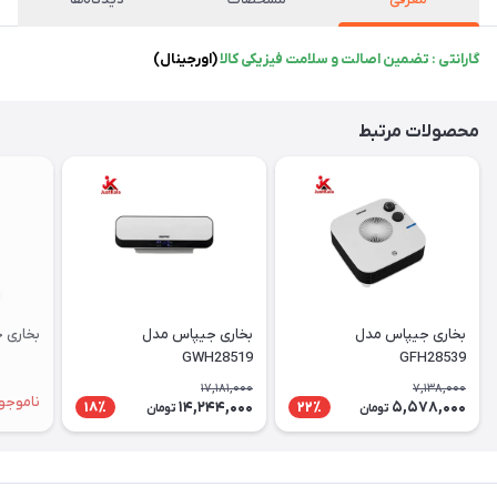
گارانتی : تضمین اصالت و سلامت فیزیکی کالا
(اورجینال)
محصولات مرتبط
بخاری جیپاس مدل
بخاری جیپاس مدل
بخاری جیپ
GWH28519
GFH28539
17,181,000
7,138,000
ناموجو
14,244,000
5,578,000
18٪
22٪
تومان
تومان