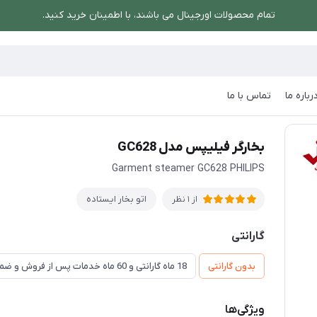
تمام محصولات اورجینال می باشند، با اطمینان خرید کنید.
رباره ما
تماس با ما
/
بخارگر فیلیپس مدل GC628
بخارگر فیلیپس مدل GC628
Garment steamer GC628 PHILIPS
اتو بخار ایستاده
از 1 نظر
گارانتی
بدون گارانتی
18 ماه گارانتی و 60 ماه خدمات پس از فروش و ضمانت تعویض
ویژگی‌ها