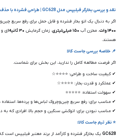
نقد و بررسی بخارگر فیلیپس مدل GC628 | طراحی فشرده با حذف آسان چین‌وچروک و قدرت ۱۴۰۰ وات برای مصارف خانگی
اگر به دنبال یک اتو بخار فشرده و قابل حمل برای رفع سریع چین‌
۱۴۰۰ وات
، مخزن آب
۱۵۰ میلی‌لیتری
، زمان گرمایش
۳۰ ثانیه‌ا
ی و ن
هستند.
📌 خلاصه بررسی جاست کالا
اگر فرصت مطالعه کامل را ندارید، این بخش برای شماست.
✔ کیفیت ساخت و طراحی: ⭐⭐⭐⭐☆
✔ عملکرد و قدرت بخار: ⭐⭐⭐⭐☆
✔ سهولت استفاده: ⭐⭐⭐⭐⭐
✔ مناسب برای: رفع سریع چین‌وچروک لباس‌ها و پرده‌ها، استفاده 
✔ مناسب نبودن برای: اتوکشی سنگین و حجم بالا، افرادی که به دن
⭐ نظر تیم جاست کالا:
GC628
یک بخارگر فشرده و کارآمد از برند معتبر فیلیپس است که 