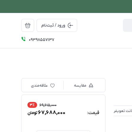
ورود / ثبت‌نام
09398557137
مقایسه
علاقه‌مندی
3٪
69,615,000
67,688,000
قیمت:
تومان