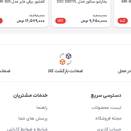
بخارشو سنکور مدل SSC 3001YL
کفشور برقی مایر مدل MR-505
17,298,000
11,600,000
16,579,000
9,650,000
٪
17٪
10٪
تومان
تومان
در محل
ضمانت بازگشت کالا
ضمانت 
دسترسی سریع
خدمات مشتریان
لیست محصولات
راهنما
مجله فروشگاه
پرسش های شما
حساب کاربری
شرایط و ضوابط گارانتی