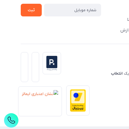
ثبت
دازش
 یک
انتخاب