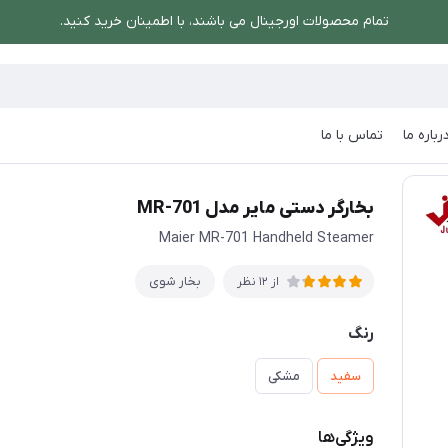
تمام محصولات اورجینال می باشند، با اطمینان خرید کنید.
رباره ما
تماس با ما
رگر دستی مایر مدل MR-701
بخارگر دستی مایر مدل MR-701
Maier MR-701 Handheld Steamer
بخار شوی
از 12 نظر
رنگ
سفید
مشکی
ویژگی‌ها