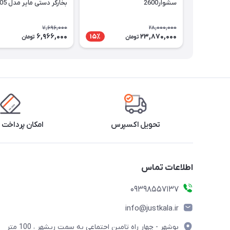
سشوار2600
بخارگر دستی مایر مدل MR-805
7,696,000
28,000,000
6,966,000
23,870,000
15٪
تومان
تومان
تحویل اکسپرس
امکان پرداخت 
اطلاعات تماس
09398557137
info@justkala.ir
بوشهر - چهار راه تامین اجتماعی به سمت ریشهر ، 100 متر