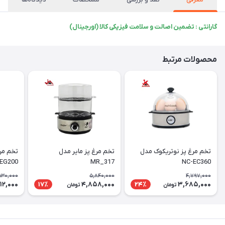
گارانتی : تضمین اصالت و سلامت فیزیکی کالا (اورجینال)
محصولات مرتبط
تخم مرغ پز نوتریکوک مدل
تخم مرغ پز مایر مدل
تخم مرغ
EG200
MR_317
NC-EC360
530,000
5,840,000
4,797,000
12,000
4,858,000
3,685,000
17٪
24٪
تومان
تومان