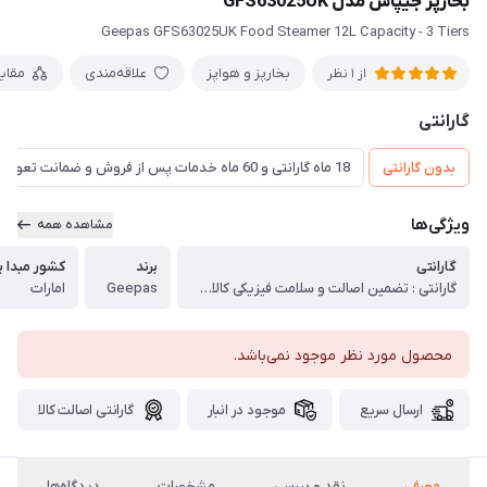
بخارپز جیپاس مدل GFS63025UK
Geepas GFS63025UK Food Steamer 12L Capacity - 3 Tiers
بخارپز و هواپز
علاقه‌مندی
مقای
از 1 نظر
گارانتی
بدون گارانتی
18 ماه گارانتی و 60 ماه خدمات پس از فروش و ضمانت تعویض
ویژگی‌ها
مشاهده همه
گارانتی
برند
کشور مبدا ب
گارانتی : تضمین اصالت و سلامت فیزیکی کالا (اورجینال)
Geepas
امارات
محصول مورد نظر موجود نمی‌باشد.
ارسال سریع
موجود در انبار
گارانتی اصالت کالا
معرفی
نقد و بررسی
مشخصات
دیدگاه‌ها