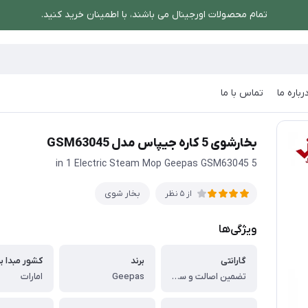
تمام محصولات اورجینال می باشند، با اطمینان خرید کنید.
رباره ما
تماس با ما
 کاره جیپاس مدل GSM63045
بخارشوی 5 کاره جیپاس مدل GSM63045
5 in 1 Electric Steam Mop Geepas GSM63045
بخار شوی
از 5 نظر
ویژگی‌ها
گارانتی
برند
کشور مبدا بر
تضمین اصالت و سلامت فیزیکی کالا
Geepas
امارات