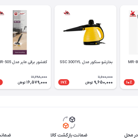
بخارشو سنکور مدل SSC 3001YL
کفشور برقی مایر مدل MR-505
17,298,000
11,600,000
16,579,000
9,650,000
٪
17٪
10٪
تومان
تومان
در محل
ضمانت بازگشت کالا
ضمانت 