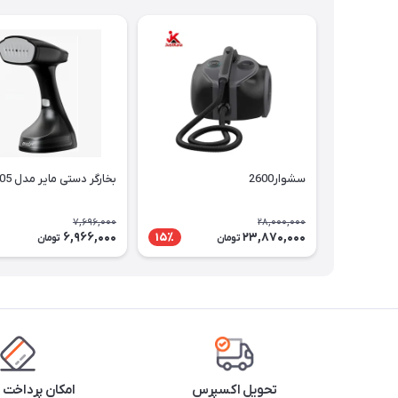
سشوار2600
بخارگر دستی مایر مدل MR-805
7,696,000
28,000,000
6,966,000
23,870,000
15٪
تومان
تومان
تحویل اکسپرس
امکان پرداخت 