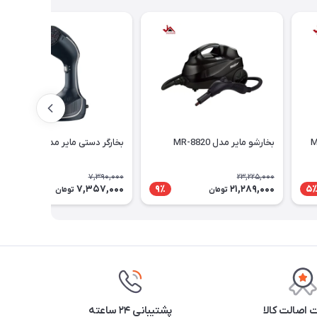
بخارشو مایر مدل MR-8820
بخارگر دستی مایر مدل MR-804
7,390,000
23,225,000
7,357,000
21,289,000
1٪
9٪
5
تومان
تومان
اصالت کالا
پشتیبانی ۲۴ ساعته