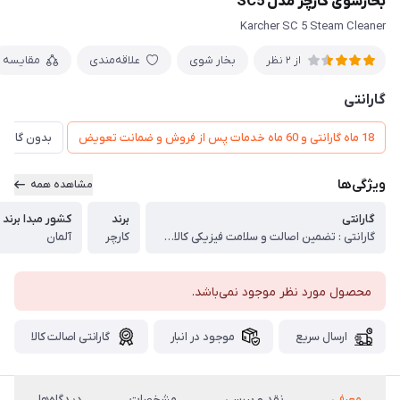
بخارشوی کارچر مدل SC5
Karcher SC 5 Steam Cleaner
بخار شوی
علاقه‌مندی
مقایسه
از 2 نظر
گارانتی
18 ماه گارانتی و 60 ماه خدمات پس از فروش و ضمانت تعویض
بدون گارانت
ویژگی‌ها
مشاهده همه
گارانتی
برند
کشور مبدا برند
گارانتی : تضمین اصالت و سلامت فیزیکی کالا (اورجینال)
کارچر
آلمان
محصول مورد نظر موجود نمی‌باشد.
ارسال سریع
موجود در انبار
گارانتی اصالت کالا
معرفی
نقد و بررسی
مشخصات
دیدگاه‌ها