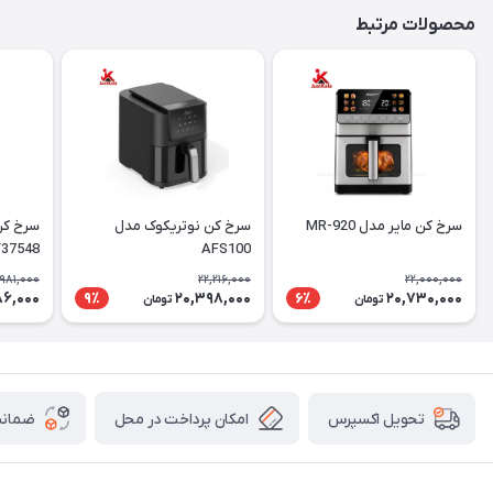
محصولات مرتبط
سرخ کن مایر مدل MR-920
سرخ کن نوتریکوک مدل
سرخ کن
37548
AFS100
,981,000
22,216,000
22,000,000
86,000
20,398,000
20,730,000
9٪
6٪
تومان
تومان
امکان پرداخت در محل
ضمانت
تحویل اکسپرس