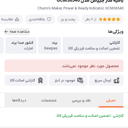
بامیه ساز جیپاس مدل GCM36540
Churro's Maker, Power & Ready Indicator, GCM36540
پخت و پز
علاقه‌مندی
مقایسه
از 2 نظر
ویژگی‌ها
مشاهده همه
گارانتی
برند
کشور مبدا برند
ر
تضمین اصالت و سلامت فیزیکی کالا
Geepas
امارات
م
محصول مورد نظر موجود نمی‌باشد.
ارسال سریع
موجود در انبار
گارانتی اصالت کالا
معرفی
نقد و بررسی
مشخصات
دیدگاه‌ها
گارانتی : تضمین اصالت و سلامت فیزیکی کالا