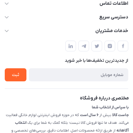
اطلاعات تماس
09398557137
دسترسی سریع
info@justkala.ir
لیست محصولات
خدمات مشتریان
بوشهر - چهار راه تامین اجتماعی به سمت ریشهر ، 100 متر بالاتر
مجله فروشگاه
راهنما
سمت چپ (فروشگاه صوتی عباسی) - "تحویل حضوری فقط با
حساب کاربری
هماهنگی"
پرسش های شما
تماس با ما
از جدید‌ترین تخفیف‌ها با‌ خبر شوید
شرایط و ضوابط گارانتی
درباره ما
روش های بازگرداندن کالا
ثبت
قوانین و مقررات جاست کالا
راهنمای خرید، پرداخت، پردازش
مختصری درباره فروشگاه
با سپاس از انتخاب شما
جاست کالا
بیش از
۶ سال است
که در حوزه فروش اینترنتی لوازم خانگی فعالیت
می‌کند. هدف ما تنها فروش کالا نیست؛ بلکه کمک به شما برای یک
انتخاب
آگاهانه
از طریق ارائه محصولات اصل، اطلاعات دقیق، بررسی‌های تخصصی و