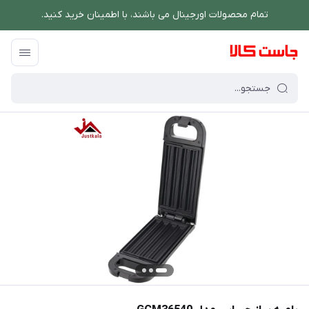
تمام محصولات اورجینال می باشند، با اطمینان خرید کنید.
فروشگاه اینترنتی جاست کالا
/
پخت و پز
/
بامیه ساز جیپاس مدل GCM36540