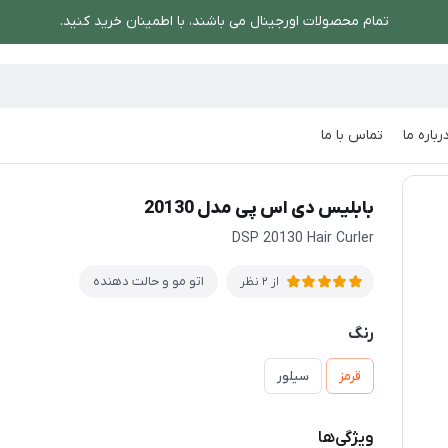
تمام محصولات اورجینال می باشند، با اطمینان خرید کنید.
رباره ما
تماس با ما
هنده
/
بابلیس دی اس پی مدل 20130
بابلیس دی اس پی مدل 20130
DSP 20130 Hair Curler
اتو مو و حالت دهنده
از 2 نظر
رنگ
قرمز
سیلور
ویژگی‌ها