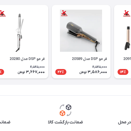
فر مو DSP مدل 20589
فر مو DSP مدل 20280
4,545,000
4,545,000
3,667,000
3,586,000
٪
22٪
14٪
تومان
تومان
در محل
ضمانت بازگشت کالا
ضمانت 