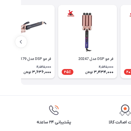
فر مو DSP مدل 20247
فر مو DSP مدل 20179
4,545,000
4,545,000
3,636,000
3,434,000
20٪
25٪
20
تومان
تومان
اصالت کالا
پشتیبانی ۲۴ ساعته