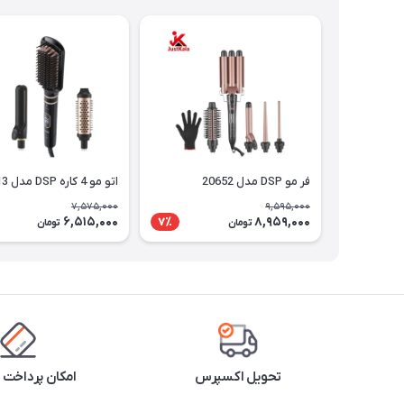
فر مو DSP مدل 20652
اتو مو 4 کاره DSP مدل 20913
7,575,000
9,595,000
6,515,000
8,959,000
7٪
تومان
تومان
تحویل اکسپرس
امکان پرداخت 