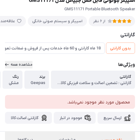
اسپیکر بلوتوثی قابل حمل جیپاس مدل GMS11171
GMS11171 Portable Bluetooth Speaker
اسپیکر و سیستم صوتی خانگی
علاقه‌مند
از 6 نظر
گارانتی
بدون گارانتی
18 ماه گارانتی و 60 ماه خدمات پس از فروش و ضمانت تعویض
ویژگی‌ها
مشاهده همه
گارانتی
برند
رنگ
گارانتی : تضمین اصالت و سلامت فیزیکی کالا (اورجینال)
Geepas
مشکی
محصول مورد نظر موجود نمی‌باشد.
ارسال سریع
موجود در انبار
گارانتی اصالت کالا
نقد و بررسی
مشخصات
دیدگاه‌ها