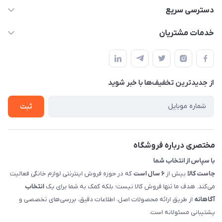
09398557137
دسترسی سریع
info@justkala.ir
لیست محصولات
خدمات مشتریان
بوشهر - چهار راه تامین اجتماعی به سمت ریشهر ، 100 متر بالاتر
مجله فروشگاه
راهنما
سمت چپ (فروشگاه صوتی عباسی) - "تحویل حضوری فقط با
حساب کاربری
هماهنگی"
پرسش های شما
تماس با ما
از جدید‌ترین تخفیف‌ها با‌ خبر شوید
شرایط و ضوابط گارانتی
درباره ما
روش های بازگرداندن کالا
ثبت
قوانین و مقررات جاست کالا
راهنمای خرید، پرداخت، پردازش
مختصری درباره فروشگاه
با سپاس از انتخاب شما
جاست کالا
بیش از
۶ سال است
که در حوزه فروش اینترنتی لوازم خانگی فعالیت
می‌کند. هدف ما تنها فروش کالا نیست؛ بلکه کمک به شما برای یک
انتخاب
آگاهانه
از طریق ارائه محصولات اصل، اطلاعات دقیق، بررسی‌های تخصصی و
پشتیبانی مسئولانه است.