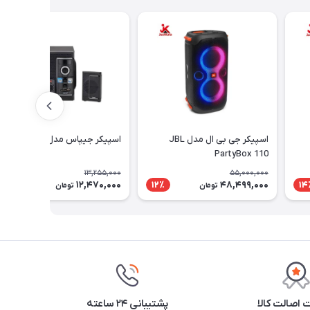
اسپیکر جی بی ال مدل JBL
اسپیکر جیپاس مدل GMS8585
PartyBox 110
13,255,000
55,000,000
12,470,000
48,499,000
6٪
12٪
14
تومان
تومان
اصالت کالا
پشتیبانی ۲۴ ساعته