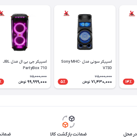
اسپیکر سونی مدل Sony MHC-
اسپیکر جی بی ال مدل JBL
PartyBox 710
V73D
115,000,000
75,000,000
99,999,000
71,430,000
٪
5٪
14٪
تومان
تومان
در محل
ضمانت بازگشت کالا
ضمانت 