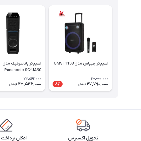
اسپیکر جیپاس مدل GMS11158
اسپیکر پاناسونیک مدل
Panasonic SC-UA90
73,542,000
30,000,000
63,546,000
27,790,000
8٪
تومان
تومان
تحویل اکسپرس
امکان پرداخت 