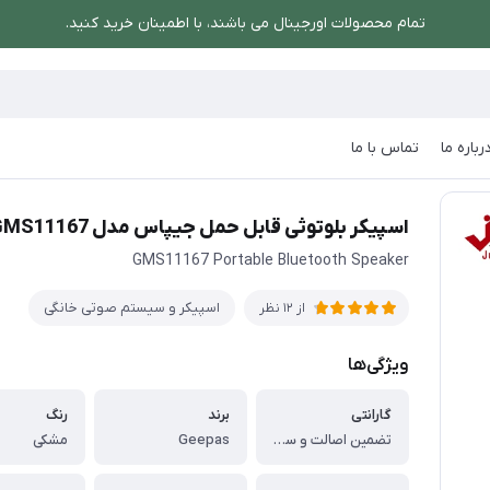
تمام محصولات اورجینال می باشند، با اطمینان خرید کنید.
رباره ما
تماس با ما
صوتی خانگی
/
اسپیکر بلوتوثی قابل حمل جیپاس مدل GMS11167
اسپیکر بلوتوثی قابل حمل جیپاس مدل GMS11167
GMS11167 Portable Bluetooth Speaker
اسپیکر و سیستم صوتی خانگی
از 12 نظر
ویژگی‌ها
گارانتی
برند
رنگ
تضمین اصالت و سلامت فیزیکی کالا
Geepas
مشکی