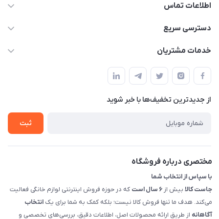
اطلاعات تماس
09398557137
دسترسی سریع
info@justkala.ir
لیست محصولات
خدمات مشتریان
بوشهر - چهار راه تامین اجتماعی به سمت ریشهر ، 100 متر بالاتر
مجله فروشگاه
راهنما
سمت چپ (فروشگاه صوتی عباسی) - "تحویل حضوری فقط با
حساب کاربری
هماهنگی"
پرسش های شما
تماس با ما
از جدید‌ترین تخفیف‌ها با‌ خبر شوید
شرایط و ضوابط گارانتی
درباره ما
روش های بازگرداندن کالا
ثبت
قوانین و مقررات جاست کالا
راهنمای خرید، پرداخت، پردازش
مختصری درباره فروشگاه
با سپاس از انتخاب شما
جاست کالا
بیش از
۶ سال است
که در حوزه فروش اینترنتی لوازم خانگی فعالیت
می‌کند. هدف ما تنها فروش کالا نیست؛ بلکه کمک به شما برای یک
انتخاب
آگاهانه
از طریق ارائه محصولات اصل، اطلاعات دقیق، بررسی‌های تخصصی و