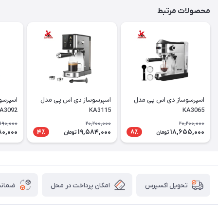
محصولات مرتبط
اسپرسوساز دی اس پی مدل
اسپرسوساز دی اس پی مدل
اسپرسو
A3092
KA3115
KA3065
,190,000
20,200,000
20,200,000
80,000
19,584,000
18,655,000
4٪
8٪
تومان
تومان
امکان پرداخت در محل
ضمانت
تحویل اکسپرس