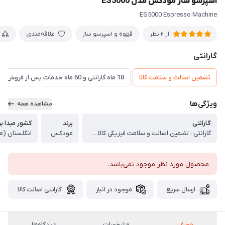
اسپرسو ساز مودکس مدل ES5000
ES5000 Espresso Machine
قهوه و اسپرسو ساز
علاقه‌مندی
از 2 نظر
گارانتی
تضمین اصالت و سلامت کالا
18 ماه گارانتی و 60 ماه خدمات پس از فروش و ضمانت تعویض
ویژگی‌ها
مشاهده همه
گارانتی
برند
کشور مبدا بر
گارانتی : تضمین اصالت و سلامت فیزیکی کالا (اورجینال)
مودکس
انگلستان (م
محصول مورد نظر موجود نمی‌باشد.
ارسال سریع
موجود در انبار
گارانتی اصالت کالا
معرفی
مشخصات
دیدگاه‌ها