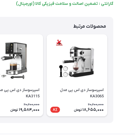
گارانتی : تضمین اصالت و سلامت فیزیکی کالا (اورجینال)
محصولات مرتبط
اسپرسوساز دی اس پی مدل
اسپرسوساز دی اس پی م
KA3115
KA3065
20,200,000
20,200,000
19,584,000
18,655,000
8٪
تومان
تومان