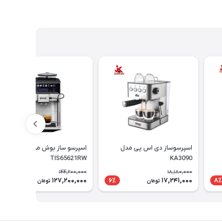
اسپرسوساز دی اس پی مدل
اسپرسو ساز بوش مدل
TIS65621RW
KA3090
144,200,000
18,180,000
127,200,000
17,241,000
12٪
6٪
8٪
تومان
تومان