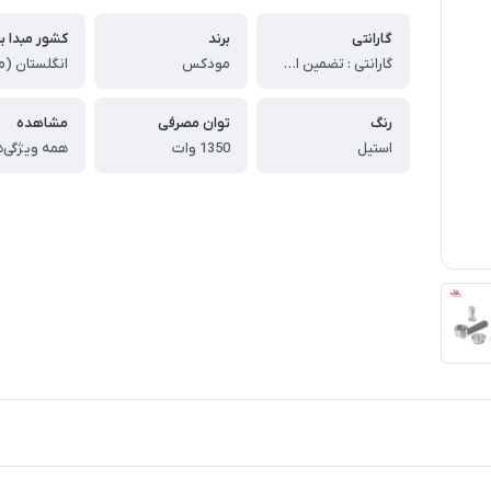
گارانتی
برند
کشور مبدا بر
گارانتی : تضمین اصالت و سلامت فیزیکی کالا (اورجینال)
مودکس
رنگ
توان مصرفی
مشاهده
استیل
1350 وات
همه ویژگی‌ه