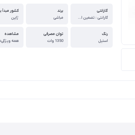
گارانتی
برند
کشور مبدأ بر
گارانتی : تضمین اصالت و سلامت فیزیکی کالا (اورجینال)
مباشی
ژاپن
رنگ
توان مصرفی
مشاهده
استیل
1350 وات
همه ویژگی‌ه