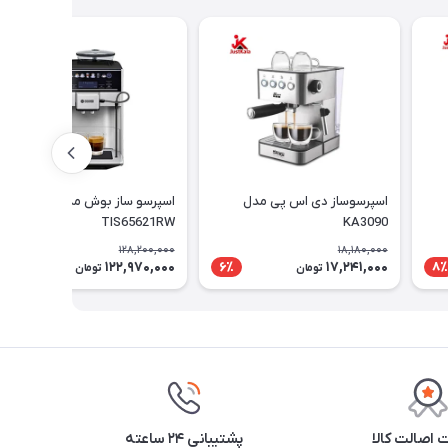
اسپرسوساز دی اس پی مدل
اسپرسو ساز بوش مدل
TIS65621RW
KA3090
128,200,000
18,180,000
122,970,000
17,241,000
5٪
6٪
8٪
تومان
تومان
اصالت کالا
پشتیبانی ۲۴ ساعته