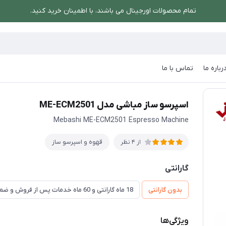
تمام محصولات اورجینال می باشند، با اطمینان خرید کنید.
رباره ما
تماس با ما
اسپرسو ساز مباشی مدل ME-ECM2501
اسپرسو ساز مباشی مدل ME-ECM2501
Mebashi ME-ECM2501 Espresso Machine
قهوه و اسپرسو ساز
از 4 نظر
گارانتی
بدون گارانتی
18 ماه گارانتی و 60 ماه خدمات پس از فروش و ضمانت تعویض
ویژگی‌ها