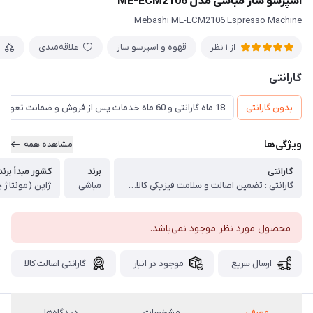
اسپرسو ساز مباشی مدل ME-ECM2106
Mebashi ME-ECM2106 Espresso Machine
قهوه و اسپرسو ساز
علاقه‌مندی
از 1 نظر
گارانتی
بدون گارانتی
18 ماه گارانتی و 60 ماه خدمات پس از فروش و ضمانت تعویض
ویژگی‌ها
مشاهده همه
گارانتی
برند
کشور مبدأ برند
گارانتی : تضمین اصالت و سلامت فیزیکی کالا (اورجینال)
مباشی
ژاپن (مونتاژ 
محصول مورد نظر موجود نمی‌باشد.
ارسال سریع
موجود در انبار
گارانتی اصالت کالا
معرفی
مشخصات
دیدگاه‌ها