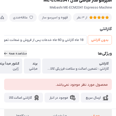
اسپرسو ساز مباشی مدل ME-ECM2041
Mebashi ME-ECM2041 Espresso Machine
قهوه و اسپرسو ساز
علاقه‌مندی
از 3 نظر
گارانتی
بدون گارانتی
18 ماه گارانتی و 60 ماه خدمات پس از فروش و ضمانت تعویض
ویژگی‌ها
مشاهده همه
گارانتی
برند
کشور مبدأ برند
گارانتی : تضمین اصالت و سلامت فیزیکی کالا (اورجینال)
مباشی
ژاپن
محصول مورد نظر موجود نمی‌باشد.
ارسال سریع
موجود در انبار
گارانتی اصالت کالا
معرفی
مشخصات
دیدگاه‌ها