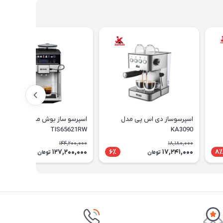
اسپرسوساز دی اس پی مدل
اسپرسو ساز بوش مدل
TIS65621RW
KA3090
144,200,000
18,180,000
127,200,000
17,241,000
12٪
6٪
8٪
تومان
تومان