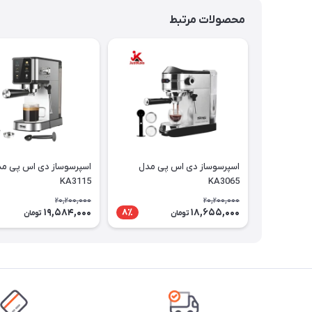
محصولات مرتبط
اسپرسوساز دی اس پی مدل
اسپرسوساز دی اس پی م
KA3115
KA3065
20,200,000
20,200,000
19,584,000
18,655,000
8٪
تومان
تومان