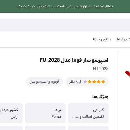
تمام محصولات اورجینال می باشند، با اطمینان خرید کنید.
رباره ما
تماس با ما
اسپرسو ساز فوما مدل FU-2028
اسپرسو ساز فوما مدل FU-2028
FU-2028
قهوه و اسپرسو ساز
از 8 نظر
ویژگی‌ها
گارانتی
برند
کشور مبدا بر
تضمین اصالت و سلامت فیزیکی کالا
Fuma
ژاپن