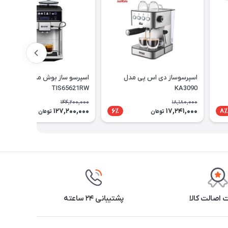
اسپرسوساز دی اس پی مدل
اسپرسو ساز بوش مدل
TIS65621RW
KA3090
144,200,000
18,180,000
127,200,000
17,241,000
12٪
6٪
8٪
تومان
تومان
اصالت کالا
پشتیبانی ۲۴ ساعته